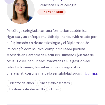
Licenciada en Psicología
No verificado
Psicóloga colegiada con una formación académica
rigurosa y un enfoque multidisciplinario, evidenciado por
el Diplomado en Neuropsicología y el Diplomado de
Psicología Aeronáutica, complementado por una
Maestría en Gerencia de Recursos Humanos (en fase de
tesis). Posee habilidades avanzadas en la gestión del
talento humano, la evaluación y el diagnóstico
diferencial, con una marcada sensibilidad social y
leer más
capacidad de interacción con grupos humanos.
Orientación laboral
Niños y adolescentes
Demuestra adaptabilidad, liderazgo y una sólida base en
Trastornos del desarrollo
+1 más
competencias blandas y tecnológicas (Moodle, Canva,
herramientas interactivas), preparándola para roles de
intervención, orientación, gestión organizacional y