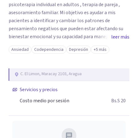
psicoterapia individual en adultos , terapia de pareja ,
asesoramiento familiar. Mi objetivo es ayudar a mis
pacientes a identificar y cambiar los patrones de
pensamiento negativos que pueden estar afectando su
bienestar emocional y su capacidad para manejar los
leer más
desafíos de la vida cotidiana Mi enfoque terapéutico es
Ansiedad
Codependencia
Depresión
+5 más
cognitivo conductual el cual se basa en comprender
cómo nuestros pensamientos, emociones y
comportamientos se interrelacionan.. En mi práctica,
C. El Limon, Maracay 2103, Aragua
utilizo técnicas terapéuticas basadas en la evidencia para
tratar una amplia variedad de problemas psicológicos,
Servicios y precios
incluyendo ansiedad, depresión, trastornos de estrés
postraumático, trastornos alimentarios, trastornos de
Costo medio por sesión
Bs.S 20
la personalidad y problemas de relación. A través de un
enfoque colaborativo y personalizado, trabajamos juntos
para establecer metas alcanzables y desarrollar
estrategias efectivas para superar los obstáculos que