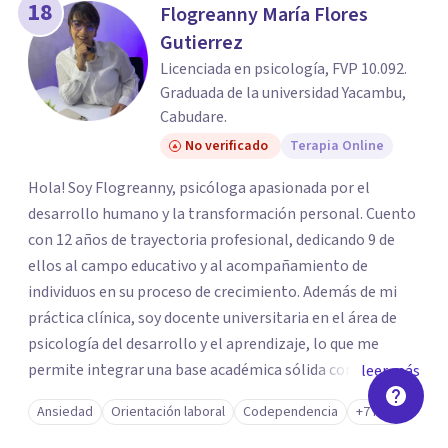
18
Flogreanny María Flores
Gutierrez
Licenciada en psicología, FVP 10.092.
Graduada de la universidad Yacambu,
Cabudare.
No verificado
Terapia Online
Hola! Soy Flogreanny, psicóloga apasionada por el
desarrollo humano y la transformación personal. Cuento
con 12 años de trayectoria profesional, dedicando 9 de
ellos al campo educativo y al acompañamiento de
individuos en su proceso de crecimiento. Además de mi
práctica clínica, soy docente universitaria en el área de
psicología del desarrollo y el aprendizaje, lo que me
permite integrar una base académica sólida con un
leer más
enfoque humano y empático en cada consulta. Mi
Ansiedad
Orientación laboral
Codependencia
+7 más
propósito es brindarte un espacio seguro, libre de juicios