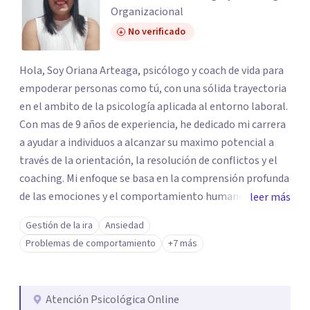
Organizacional
No verificado
Hola, Soy Oriana Arteaga, psicólogo y coach de vida para
empoderar personas como tú, con una sólida trayectoria
en el ambito de la psicología aplicada al entorno laboral.
Con mas de 9 años de experiencia, he dedicado mi carrera
a ayudar a individuos a alcanzar su maximo potencial a
través de la orientación, la resolución de conflictos y el
coaching. Mi enfoque se basa en la comprensión profunda
de las emociones y el comportamiento humano. Utilizo
leer más
técnicas de coaching efectivas para guiar a mis clientes
Gestión de la ira
Ansiedad
en un proceso de autodescubrimiento y
Problemas de comportamiento
+7 más
empoderamiento. Creo firmemente que cada persona
tiene la capacidad de cambiar y crecer, mi rol es facilitar
ese proceso. Ofrezco sesiones personalizadas que se
Atención Psicológica Online
adaptan a las necesidades individuales de cada cliente.