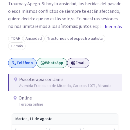
Trauma y Apego. Si hoy la ansiedad, las heridas del pasado
o esos mismos conflictos de siempre te están afectando,
quiero decirte que no estás solo/a. En nuestras sesiones
no nos limitaremos a los síntomas: juntos exploraremos
leer más
qué hay detrás de tu malestar, comprendiendo cómo tus
TDAH
Ansiedad
Trastornos del espectro autista
experiencias y vínculos han marcado tu historia. Quizás te
+7 más
cuesta poner límites, confiar en los demás o repites
vínculos que te hacen daño. O tal vez buscas
Teléfono
WhatsApp
Email
herramientas para comprender y acompañar mejor a tus
hijos. Aquí encontrarás un espacio humano, profesional y
seguro para iniciar tu proceso de sanación. Si sientes que
Psicoterapia con Janis
Avenida Francisco de Miranda, Caracas 1071, Miranda
es el momento de transformar tu historia, estaré para
dar ese primer paso contigo.
Online
Terapia online
Martes, 11 de agosto