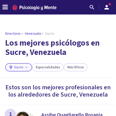
Directorio
Venezuela
Sucre
ENCONTRAR MI TERAPEUTA
¿Necesitas ayuda para encontrar el
Los mejores psicólogos en
psicólogo adecuado?
Sucre, Venezuela
Responde a unas breves preguntas y te ofreceremos
los profesionales que más se ajustan a tus
necesidades.
Sucre
Especialidades
Más filtros
Responder cuestionario
Estos son los mejores profesionales en
los alrededores de
Sucre
,
Venezuela
1
Assibe Quagliarello Rosania