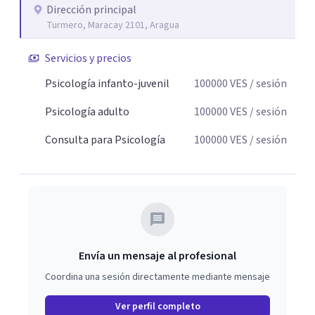
Dirección principal
docencia. Su objetivo es la aplicación práctica de sus
Turmero, Maracay 2101, Aragua
conocimientos para el crecimiento laboral, personal e
intelectual continuo.
Servicios y precios
Psicología infanto-juvenil
100000
VES
/ sesión
Psicología adulto
100000
VES
/ sesión
Consulta para Psicología
100000
VES
/ sesión
Envía un mensaje al profesional
Coordina una sesión directamente mediante mensaje
Ver perfil completo