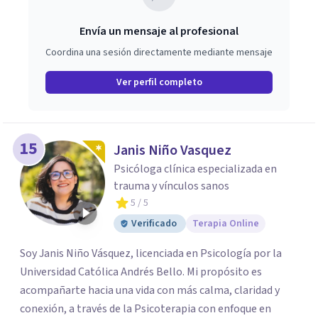
puedan estar impidiéndote vivir una vida plena y
satisfactoria. Espero tener la oportunidad de trabajar
Envía un mensaje al profesional
contigo y apoyarte en tu viaje hacia el bienestar
Coordina una sesión directamente mediante mensaje
emocional y la salud mental.
Ver perfil completo
15
Janis Niño Vasquez
Psicóloga clínica especializada en
trauma y vínculos sanos
5
/ 5
Verificado
Terapia Online
Soy Janis Niño Vásquez, licenciada en Psicología por la
Universidad Católica Andrés Bello. Mi propósito es
acompañarte hacia una vida con más calma, claridad y
conexión, a través de la Psicoterapia con enfoque en