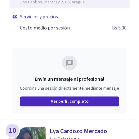
Los Caobos, Maracay 2106, Aragua
Esto incluye herramientas prácticas como el
establecimiento de objetivos, la mejora de la
Servicios y precios
comunicación y la construcción de la confianza en uno
Costo medio por sesión
Bs.S 30
mismo. Mi objetivo es crear un espacio seguro y de apoyo
donde puedas explorar tus pensamientos y emociones
libremente. Estas listo para dar el primer paso hacia una
vida mas plena y satisfactoria, estaré encantada de
acompañarte en este viaje. ¡Hablemos y comencemos
este camino juntos!
Envía un mensaje al profesional
Coordina una sesión directamente mediante mensaje
Ver perfil completo
10
Lya Cardozo Mercado