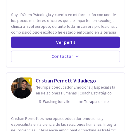
Soy LDO. en Psicología y cuento en mi formación con uno de
los pocos masteres oficiales que se imparten en sexología
clínica a nivel europeo, durante toda mi carrera profesional
como psicólogo-sexólogo he estado enfocado en la terapia
sexual desde una perspectiva multidisciplinar BIO-PSICO-
Ver perfil
SOCIAL ya que aunque las bases de mi trabajo son
psicológicas, si no se tienen en consideración otros factores
la terapia puede no funcionar al tener una visión demasiado
Contactar
simplista, excluyendo de antemano otros factores que
pueden influir. Mi intención es ayudar para conseguir una
mejora global de tu sexualidad, considerando cada caso
como algo particular e intentando adaptarme a tu situación
Cristian Pernett Villadiego
personal concreta. En especial mi ámbito de trabajo es la
Neuropsicoeducador Emocional | Especialista
disfunción eréctil, la eyaculación precoz y la falta de deseo
en Relaciones Humanas | Coach Estratégico
tanto en mujeres como en hombres. La sexualidad es de
Washingtonville
Terapia online
enorme importancia tanto para el bienestar físico y mental
como a nivel personal para una buena autoestima y una
relación saludable de pareja.
Cristian Pernett es neuropsicoeducador emocional y
especialista en la ciencia de las relaciones humanas. Integra
neurociencias, inteligencia emocional y coaching estratégico