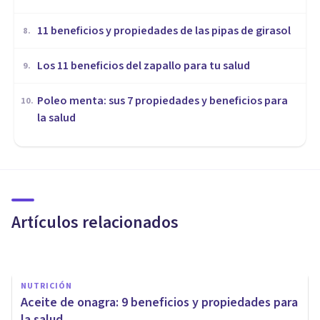
​11 beneficios y propiedades de las pipas de girasol
8
.
Los 11 beneficios del zapallo para tu salud
9
.
Poleo menta: sus 7 propiedades y beneficios para
10
.
la salud
NUTRICIÓN
​11 beneficios y propiedades de
las pipas de girasol
Artículos relacionados
Juan Armando Corbin
NUTRICIÓN
​Aceite de onagra: 9 beneficios y propiedades para
la salud