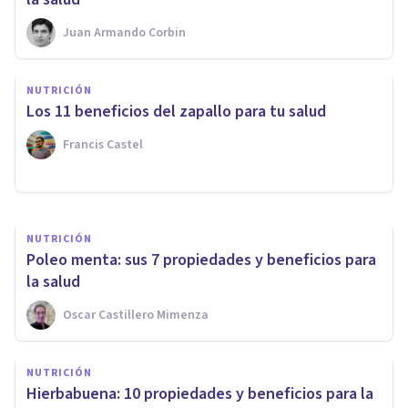
Juan Armando Corbin
NUTRICIÓN
NUTRICIÓN
18 beneficios del jengibre para
Los 11 beneficios del zapallo para tu salud
tu cuerpo y tu salud
Francis Castel
Antonio Fàbrega
NUTRICIÓN
Poleo menta: sus 7 propiedades y beneficios para
la salud
Oscar Castillero Mimenza
NUTRICIÓN
Hierbabuena: 10 propiedades y beneficios para la