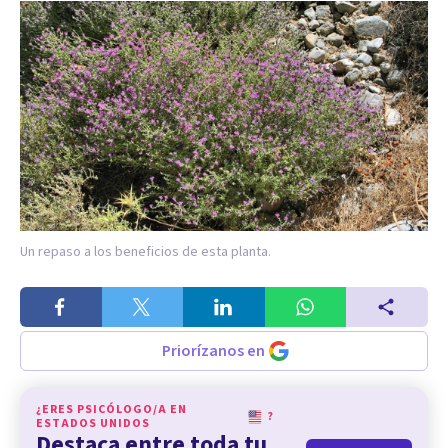
Un repaso a los beneficios de esta planta.
Priorízanos en
¿ERES PSICÓLOGO/A EN
?
ESTADOS UNIDOS
Destaca entre toda tu