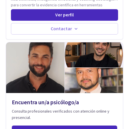
para convertir la evidencia científica en herramientas
prácticas que mejoran la forma en que las personas viven,
Ver perfil
aman, lideran y se comunican. Con más de 20 años de
experiencia, acompaña a personas, parejas y líderes en
procesos de desarrollo personal y profesional. Su trabajo se
Contactar
centra en la regulación emocional, las relaciones de pareja, la
comunicación efectiva y el liderazgo consciente. Su
metodología combina psicología contemporánea,
neurociencias y estrategias de cambio basadas en evidencia
para fortalecer la autoestima, desarrollar habilidades
socioemocionales y promover cambios sostenibles. Como
divulgador científico, acerca la psicología y las neurociencias
a la vida cotidiana mediante contenidos claros, rigurosos y
aplicables, con el propósito de impulsar un bienestar integral.
Encuentra un/a psicólogo/a
Consulta profesionales verificados con atención online y
presencial.