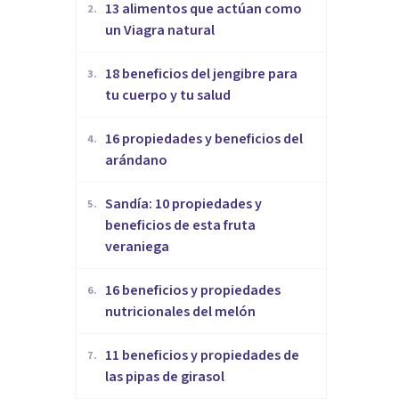
13 alimentos que actúan como
2
.
un Viagra natural
18 beneficios del jengibre para
3
.
tu cuerpo y tu salud
16 propiedades y beneficios del
4
.
arándano
Sandía: 10 propiedades y
5
.
beneficios de esta fruta
veraniega
16 beneficios y propiedades
6
.
nutricionales del melón
​11 beneficios y propiedades de
7
.
las pipas de girasol