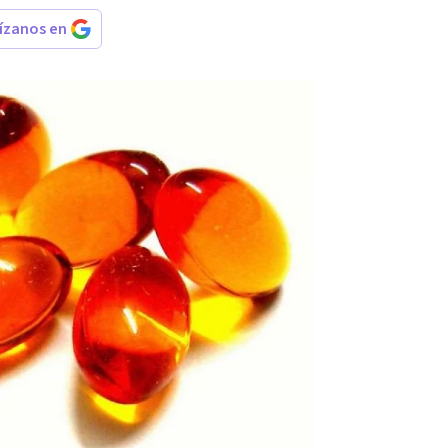
rízanos en