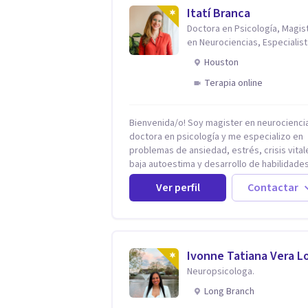
Itatí Branca
Doctora en Psicología, Magis
en Neurociencias, Especialist
ansiedad y mindfulness
Houston
Terapia online
Bienvenida/o! Soy magister en neurociencias,
doctora en psicología y me especializo en
problemas de ansiedad, estrés, crisis vital
baja autoestima y desarrollo de habilidade
para el bienestar emocional (acompaño a
Ver perfil
Contactar
problemáticas como la desregulación
emocional, tendencias perfeccionistas,
liderazgo, problemas de sueño, depresión
entre otras).
Ivonne Tatiana Vera L
Neuropsicologa.
Long Branch