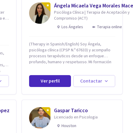
Ángela Micaela Vega Morales Mac
ter
Psicóloga Clínica | Terapia de Aceptación y
a en
Compromiso (ACT)
Los Ángeles
Terapia online
(Therapy in Spanish/English) Soy Ángela,
psicóloga clínica (CPSP N.º 67633) y acompaño
procesos terapéuticos desde un enfoque
profundo, humano y respetuoso. Mi formación
es,
está basada en el modelo cognitivo-conductual
s
y cuento con especialización en Terapia de
demás
Aceptación y Compromiso (ACT), formada en
Ver perfil
Contactar
Fundación Foro, Argentina. Estos estudios, junto
con mi desarrollo profesional, me han permitido
,
construir una base sólida desde la cual
acompaño cada proceso con sensibilidad,
criterio clínico y una mirada integradora
opez
Gaspar Taricco
centrada en la persona. Mi enfoque se basa en
Licenciado en Psicologia
la Terapia de Aceptación y Compromiso (ACT),
Houston
desde donde no busco eliminar el malestar, sino