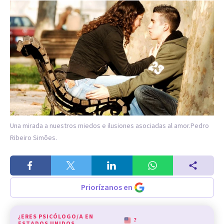
Una mirada a nuestros miedos e ilusiones asociadas al amor.
Pedro
Ribeiro Simões.
Priorízanos en
¿ERES PSICÓLOGO/A EN
?
ESTADOS UNIDOS