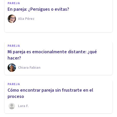
PAREJA
Mi pareja no me llena: posibles
En pareja: ¿Persigues o evitas?
causas y qué hacer
Alia Pérez
Mario Arrimada
PAREJA
Mi pareja es emocionalmente distante: ¿qué
hacer?
Chiara Fabian
PAREJA
Cómo encontrar pareja sin frustrarte en el
proceso
Lara F.