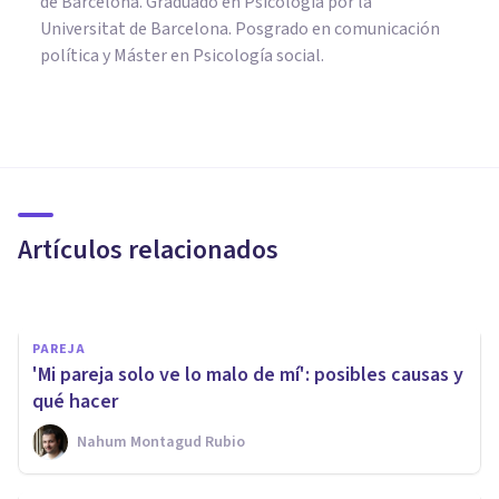
de Barcelona. Graduado en Psicología por la
Universitat de Barcelona. Posgrado en comunicación
política y Máster en Psicología social.
PAREJA
​Escoger pareja: 5 aspectos
importantes a tener en cuenta
Artículos relacionados
Esther Cabezas Gutiérrez
PAREJA
'Mi pareja solo ve lo malo de mí': posibles causas y
qué hacer
Nahum Montagud Rubio
PAREJA