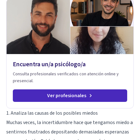
metodología combina psicología contemporánea,
neurociencias y estrategias de cambio basadas en evidencia
para fortalecer la autoestima, desarrollar habilidades
socioemocionales y promover cambios sostenibles. Como
divulgador científico, acerca la psicología y las neurociencias
a la vida cotidiana mediante contenidos claros, rigurosos y
aplicables, con el propósito de impulsar un bienestar integral.
Encuentra un/a psicólogo/a
Consulta profesionales verificados con atención online y
presencial.
Ver profesionales
1. Analiza las causas de los posibles miedos
Muchas veces, la incertidumbre hace que tengamos miedo a
sentirnos frustrados depositando demasiadas esperanzas