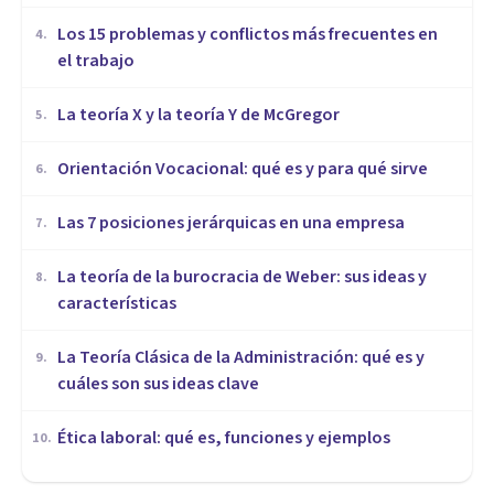
​Los 15 problemas y conflictos más frecuentes en
4
.
el trabajo
La teoría X y la teoría Y de McGregor
5
.
Orientación Vocacional: qué es y para qué sirve
6
.
Las 7 posiciones jerárquicas en una empresa
7
.
La teoría de la burocracia de Weber: sus ideas y
8
.
características
La Teoría Clásica de la Administración: qué es y
9
.
cuáles son sus ideas clave
Ética laboral: qué es, funciones y ejemplos
10
.