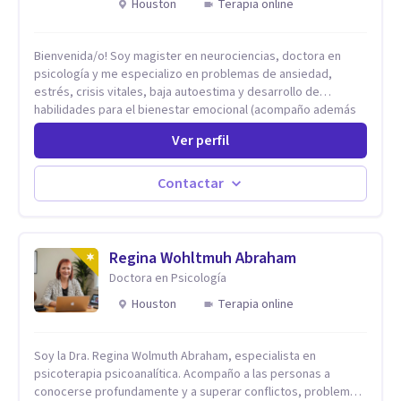
Houston
Terapia online
Bienvenida/o! Soy magister en neurociencias, doctora en
psicología y me especializo en problemas de ansiedad,
estrés, crisis vitales, baja autoestima y desarrollo de
habilidades para el bienestar emocional (acompaño además
problemáticas como la desregulación emocional, tendencias
Ver perfil
perfeccionistas, liderazgo, problemas de sueño, depresión,
entre otras).
Contactar
Regina Wohltmuh Abraham
Doctora en Psicología
Houston
Terapia online
Soy la Dra. Regina Wolmuth Abraham, especialista en
psicoterapia psicoanalítica. Acompaño a las personas a
conocerse profundamente y a superar conflictos, problemas