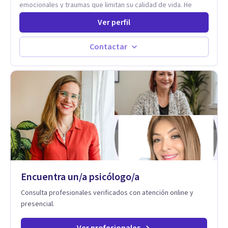
emocionales y traumas que limitan su calidad de vida. He
trabajado en reconocidas instituciones como el Hospital
Ver perfil
Psiquiátrico San Rafael, Instituto Psiquiátrico MENDAO, San
Bernardino, Hospital Psiquiátrico Infantil y el Centro de
Integración Juvenil. Además, tuve el privilegio de colaborar
Contactar
en comunidades como Olivar del Conde y Xochimilco, lo que
me permitió conocer diversas realidades y necesidades.
Encuentra un/a psicólogo/a
Consulta profesionales verificados con atención online y
presencial.
Ver profesionales