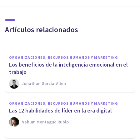
ORGANIZACIONES, RECURSOS HUMANOS Y MARKETING
Las 7 habilidades sociales
clave en el mundo laboral
Artículos relacionados
Luis Martínez-Casasola Hernández
ORGANIZACIONES, RECURSOS HUMANOS Y MARKETING
​Los beneficios de la inteligencia emocional en el
trabajo
Jonathan García-Allen
ORGANIZACIONES, RECURSOS HUMANOS Y MARKETING
El Síndrome del
ORGANIZACIONES, RECURSOS HUMANOS Y MARKETING
Superviviente: trabajar en
Las 12 habilidades de líder en la era digital
tiempo de crisis puede
Nahum Montagud Rubio
perjudicar la salud
Jonathan García-Allen