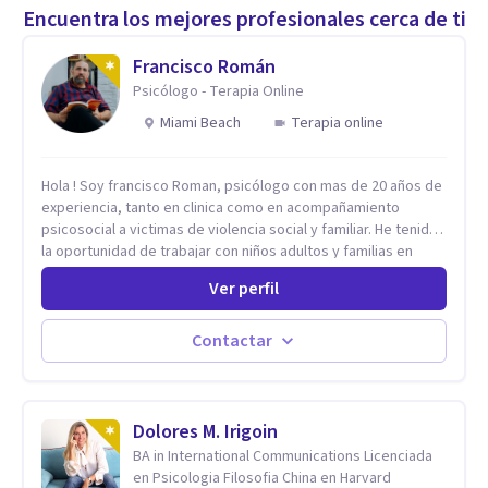
Encuentra los mejores profesionales cerca de ti
Francisco Román
Psicólogo - Terapia Online
Miami Beach
Terapia online
Hola ! Soy francisco Roman, psicólogo con mas de 20 años de
experiencia, tanto en clinica como en acompañamiento
psicosocial a victimas de violencia social y familiar. He tenido
la oportunidad de trabajar con niños adultos y familias en
todos los espacios y esto me ha dado un una variedad de
Ver perfil
aprendizajes que ahora pongo a tu disposicion. En la
actualidad puedo atenderte de manera presencial y/o virtual,
de lunes a sabado. el costo de cada sesión lo acordamos en
Contactar
el primer contacto
Dolores M. Irigoin
BA in International Communications Licenciada
en Psicologia Filosofia China en Harvard