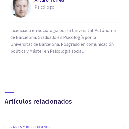
Arturo Torres
Psicólogo
Licenciado en Sociología por la Universitat Autónoma
de Barcelona. Graduado en Psicología por la
Universitat de Barcelona. Posgrado en comunicación
política y Máster en Psicología social.
PAREJA
¿Podemos aprender a mejorar
la forma de relacionarnos con
nuestra pareja?
Artículos relacionados
Victor Sánchez
FRASES Y REFLEXIONES