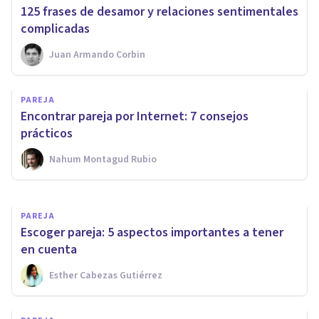
125 frases de desamor y relaciones sentimentales
complicadas
Juan Armando Corbin
PAREJA
Mi pareja se enfada y no me
PAREJA
habla: por qué ocurre y qué
Encontrar pareja por Internet: 7 consejos
hacer
prácticos
Nahum Montagud Rubio
Oscar Castillero Mimenza
PAREJA
​Escoger pareja: 5 aspectos importantes a tener
en cuenta
Esther Cabezas Gutiérrez