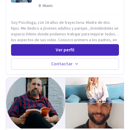
Miami
Soy Psicóloga, con 16 años de trayectoria. Madre de dos
hijos. Me dedico a jóvenes adultos y parejas , brindándoles un
espacio íntimo donde podamos trabajar para mejorar todos
los aspectos de sus vidas. Conozco primero a los padres, en
el caso de niños u adolescentes, para luego seguir la terapia
Ver perfil
con sus hijos, apuntalándolos en su futuro personal,
universitario y profesional, siempre conteniendo
paralelamente a los padres y brindándoles un espacio de
Contactar
seguridad. Hago terapia de pareja y adultos con método
integrativo. Más información en: intherapy.today