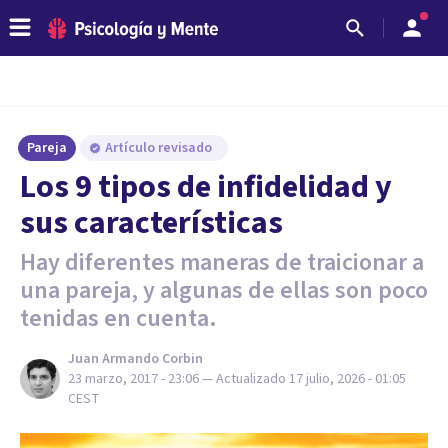
Pareja
Artículo revisado
Los 9 tipos de infidelidad y
sus características
Hay diferentes maneras de traicionar a
una pareja, y algunas de ellas son poco
tenidas en cuenta.
Juan Armando Corbin
23 marzo, 2017 - 23:06
— Actualizado
17 julio, 2026 - 01:05
CEST