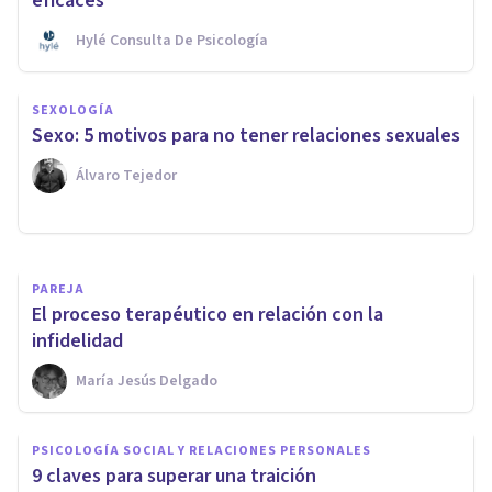
eficaces
Hylé Consulta De Psicología
SEXOLOGÍA
SEXOLOGÍA
Los 10 Másters de Sexología
Sexo: 5 motivos para no tener relaciones sexuales
más prestigiosos
Álvaro Tejedor
Juan Armando Corbin
PAREJA
El proceso terapéutico en relación con la
infidelidad
María Jesús Delgado
PSICOLOGÍA SOCIAL Y RELACIONES PERSONALES
9 claves para superar una traición