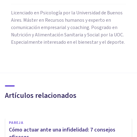
Licenciado en Psicología por la Universidad de Buenos
Aires. Máster en Recursos humanos y experto en
comunicación empresarial y coaching. Posgrado en
Nutrición y Alimentación Sanitaria y Social por la UOC.
Especialmente interesado en el bienestar y el deporte.
PAREJA
5 claves para superar una
crisis de pareja por infidelidad
Artículos relacionados
Ester Fernández
PAREJA
Cómo actuar ante una infidelidad: 7 consejos