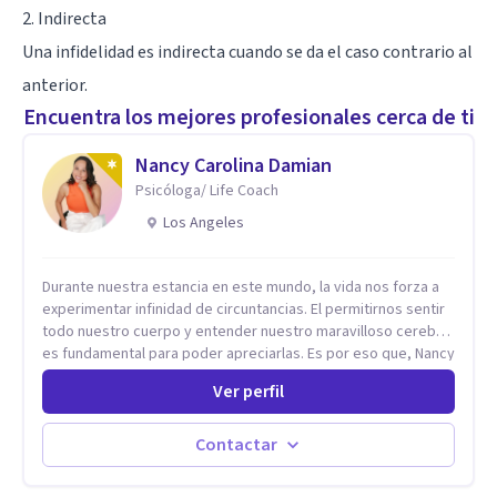
2. Indirecta
Una infidelidad es indirecta cuando se da el caso contrario al
anterior.
Encuentra los mejores profesionales cerca de ti
Nancy Carolina Damian
Psicóloga/ Life Coach
Los Angeles
Durante nuestra estancia en este mundo, la vida nos forza a
experimentar infinidad de circuntancias. El permitirnos sentir
todo nuestro cuerpo y entender nuestro maravilloso cerebro,
es fundamental para poder apreciarlas. Es por eso que, Nancy
Damian esta dispuesta a brindarte una mano amiga atravez de
Ver perfil
herramientas fundamentales para crecer y fortalecer tu
mente, alma y SER. El cómo percibimos y manejamos
nuestros diarios sucesos es el detonator que nos lleva al
Contactar
resultado de efectos impactantes que se nos quedaran
memorables. Ayudar a otros seres humanos a disfrutar de la