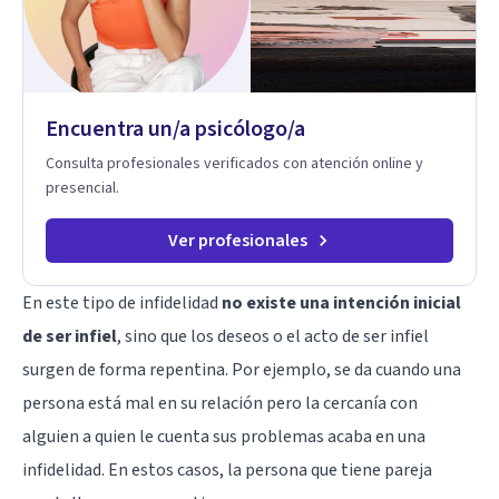
dificultades en el deseo, intimidad, orientación o identidad.
Busco que el espacio terapéutico sea un lugar donde puedas
hablar de estos temas sin juicios, con respeto y libertad.
Trabajo con objetivos claros y realistas, sin fórmulas rígidas:
combinamos profundidad emocional con una mirada práctica
Encuentra un/a psicólogo/a
sobre tu vida diaria.
Consulta profesionales verificados con atención online y
presencial.
Ver profesionales
En este tipo de infidelidad
no existe una intención inicial
de ser infiel
, sino que los deseos o el acto de ser infiel
surgen de forma repentina. Por ejemplo, se da cuando una
persona está mal en su relación pero la cercanía con
alguien a quien le cuenta sus problemas acaba en una
infidelidad. En estos casos, la persona que tiene pareja