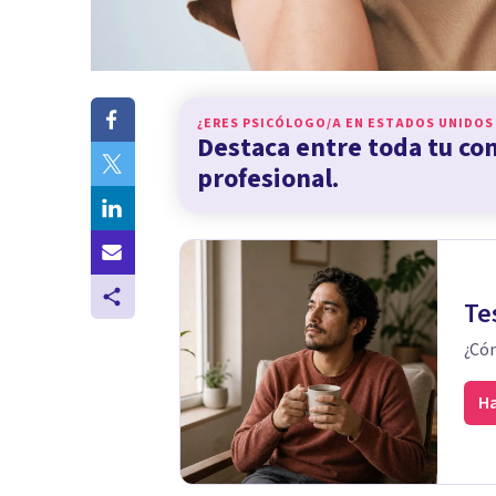
¿ERES PSICÓLOGO/A EN
ESTADOS UNIDOS
Destaca entre toda tu c
profesional.
Te
¿Cóm
Ha