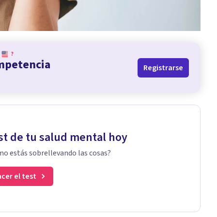
?
ompetencia
Registrarse
st de tu salud mental hoy
o estás sobrellevando las cosas?
cer el test