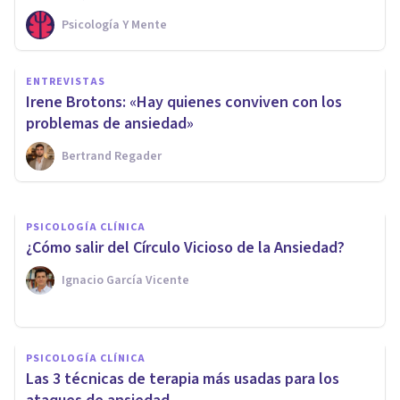
Psicología Y Mente
PSICOLOGÍA CLÍNICA
ENTREVISTAS
¿Cómo reconocer los síntomas
Irene Brotons: «Hay quienes conviven con los
de la agorafobia?
problemas de ansiedad»
Bertrand Regader
Arturo Torres
PSICOLOGÍA CLÍNICA
¿Cómo salir del Círculo Vicioso de la Ansiedad?
Ignacio García Vicente
PSICOLOGÍA CLÍNICA
Las 3 técnicas de terapia más usadas para los