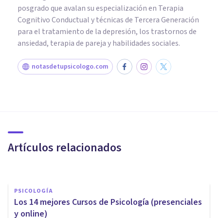
posgrado que avalan su especialización en Terapia
Cognitivo Conductual y técnicas de Tercera Generación
para el tratamiento de la depresión, los trastornos de
ansiedad, terapia de pareja y habilidades sociales.
notasdetupsicologo.com
PSICOLOGÍA CLÍNICA
Los 7 mejores talleres y cursos
para tratar y superar la
Ansiedad
Artículos relacionados
Juan Armando Corbin
PSICOLOGÍA
Los 14 mejores Cursos de Psicología (presenciales
y online)