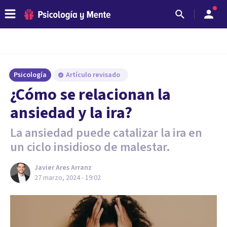
Psicología
Artículo revisado
¿Cómo se relacionan la
ansiedad y la ira?
La ansiedad puede catalizar la ira en
un ciclo insidioso de malestar.
Javier Ares Arranz
27 marzo, 2024 - 19:02