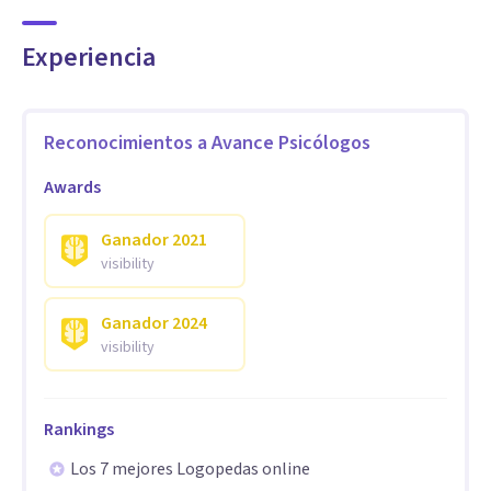
para favorecer el bienestar emocional y una vida más plena.
Además, contamos con terapia online mediante sesiones
Experiencia
seguras y confidenciales, para que puedas recibir atención
de calidad estés donde estés.
Reconocimientos a
Avance Psicólogos
Awards
Ganador
2021
visibility
Ganador
2024
visibility
Rankings
Los 7 mejores Logopedas online