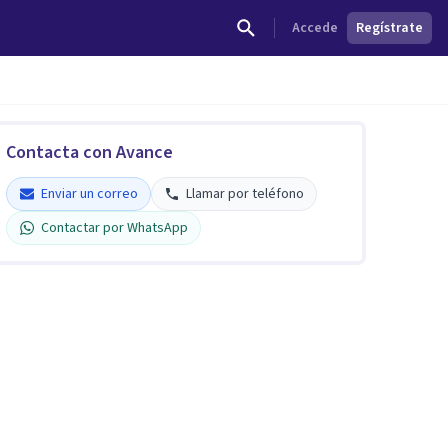
Accede
Regístrate
Contacta con Avance
Enviar un correo
Llamar por teléfono
Contactar por WhatsApp
Avance Psicólogos
Verificado
5
Enviar un correo
Llamar por teléfono
Contactar por WhatsApp