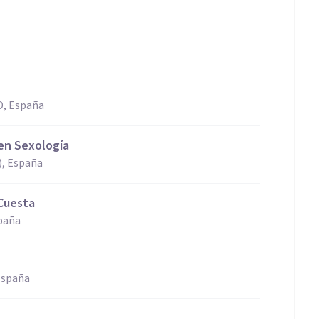
, España
 en Sexología
), España
 Cuesta
paña
España