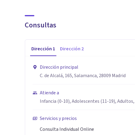
Aptitudes
Con más de 25 años de experiencia, dos centros en el 
Consultas
multidisciplinar de psicólogos colaboradores, ofrece
adaptados a cada persona. Nuestro enfoque integrativ
Psicología Humanista, garantiza intervenciones efecti
Dirección
1
Dirección
2
Trabajamos en terapia individual, de pareja, familiar 
Dirección principal
humano para favorecer el bienestar emocional y una 
C. de Alcalá, 165, Salamanca, 28009 Madrid
mediante sesiones seguras y confidenciales, para que 
Atiende a
Infancia (0-10), Adolescentes (11-19), Adultos,
Servicios y precios
Consulta Individual Online