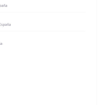
spaña
 España
ña