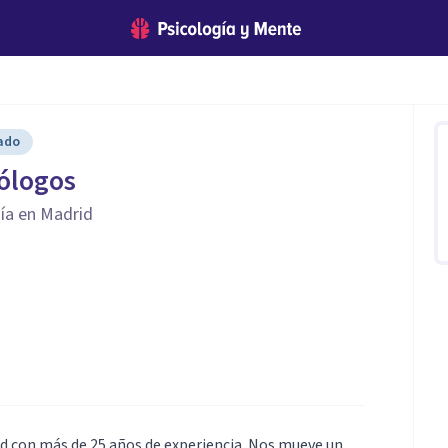
cado
ólogos
ía en Madrid
id con más de 25 años de experiencia. Nos mueve un