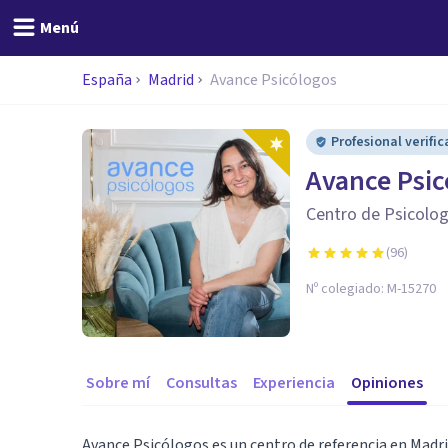
Menú
España
Madrid
Avance Psicólogos
Profesional verifi
Avance Psic
Centro de Psicolog
(
96
)
Nº colegiado:
M-15270
Sobre mí
Consultas
Experiencia
Opiniones
Avance Psicólogos es un centro de referencia en Madr