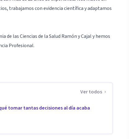
cios, trabajamos con evidencia científica y adaptamos
mia de las Ciencias de la Salud Ramón y Cajal y hemos
ncia Profesional.
 individual, terapia de pareja, sexología, terapia
ambién acompañamos en necesidades específicas como
ta alimentaria, autoestima, resolución de conflictos,
Ver todos
 qué tomar tantas decisiones al día acaba
ado que cuida cada proceso de forma personalizada,
e avances a tu ritmo y con seguridad..