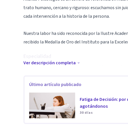
trato humano, cercano y riguroso: escuchamos sin jui
cada intervención a la historia de la persona.
Nuestra labor ha sido reconocida por la Ilustre Acade
recibido la Medalla de Oro del Instituto para la Excele
Especialidad
Ver descripción completa
Atendemos presencialmente y online. Ofrecemos terapia
familiar, infanto-juvenil y consulta psiquiátrica. T
ansiedad y estrés, depresión, trastornos de la conduc
Último artículo publicado
duelo y crecimiento personal.
Fatiga de Decisión: por
agotándonos
Contamos con un equipo multidisciplinar y especializ
30 días
con objetivos claros y un seguimiento cercano para qu