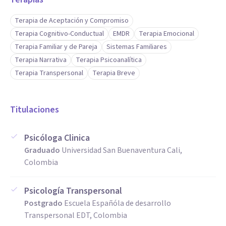
Como apoyo a tu proceso por fuera de la sesión te entrego
Terapia de Aceptación y Compromiso
Terapia Cognitivo-Conductual
EMDR
Terapia Emocional
herramientas terapéuticas en formatos interactivos para la
Terapia Familiar y de Pareja
Sistemas Familiares
gestión de la emoción y el pensamiento.
Terapia Narrativa
Terapia Psicoanalítica
Terapia Transpersonal
Terapia Breve
Titulaciones
Psicóloga Clinica
Graduado
Universidad San Buenaventura Cali,
Colombia
Psicología Transpersonal
Postgrado
Escuela Españóla de desarrollo
Transpersonal EDT, Colombia