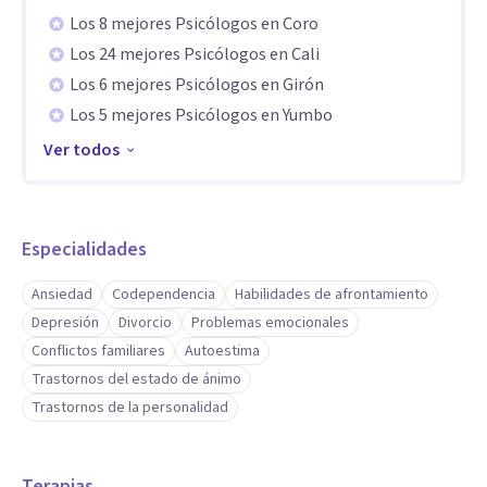
vida.
Los 8 mejores Psicólogos en Coro
Los 24 mejores Psicólogos en Cali
Aptitudes
Los 6 mejores Psicólogos en Girón
En este espacio encontraras una escucha empática que te
Los 5 mejores Psicólogos en Yumbo
permita expresarte sin temor a juicios y de esta manera
Ver todos
hacerte una devolución que conlleven a que encuentres la
raíz de tus conductas y así logres hacer conscientes esas
estructuras inconscientes que te causan malestar.
Especialidades
Ansiedad
Codependencia
Habilidades de afrontamiento
Busco guiar a los consultantes hacia el autoconocimiento,
Depresión
Divorcio
Problemas emocionales
la resignificación y la resiliencia emocional entregando
Conflictos familiares
Autoestima
estrategias de afrontamiento y habilidades de autogestión
Trastornos del estado de ánimo
que impulsen el empoderamiento de su vida, no solo
Trastornos de la personalidad
contribuyendo a aliviar el sufrimiento presente sino a crear
un nuevo camino de vida.
Terapias