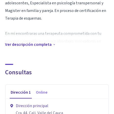
adolescentes, Especialista en psicología transpersonal y
Magister en familia y pareja. En proceso de certificación en
Terapia de esquemas.
En mi encontraras una terapeuta comprometida con tu
proceso y para ello incorporo abordajes innovadores en
Ver descripción completa
psicoterapia que incluyen herramientas tradicionales como
tambien técnicas contemporáneas que facilitan explorar
emociones y permiten identificar y desbloquear creencias
Consultas
limitantes.
Especialidad
Dirección
1
Online
En mis terapias empleo diferentes enfoques y herramientas
de acuerdo a la necesidad del consultante, algunas desde
Dirección principal
enfoques como son el cognitivo conductual para manejo de
Cra. 44, Cali, Valle del Cauca