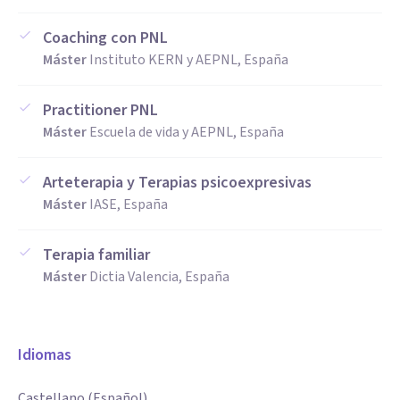
todas las terapias que conozco y adaptándome a cada
paciente según lo más adecuado para cada uno.
Coaching con PNL
Máster
Instituto KERN y AEPNL, España
Practitioner PNL
Máster
Escuela de vida y AEPNL, España
Arteterapia y Terapias psicoexpresivas
Máster
IASE, España
Terapia familiar
Máster
Dictia Valencia, España
Idiomas
Castellano (Español)