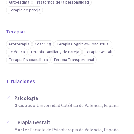
Cognitiva
Autoestima
Trastornos de la personalidad
Psicoanálisis
Terapia de pareja
Sistémica
Gestáltica
Terapias
Humanista
Arteterapia
Coaching
Terapia Cognitivo-Conductual
Ecléctica
Ecléctica
Terapia Familiar y de Pareja
Terapia Gestalt
Aptitudes
Terapia Psicoanalítica
Terapia Transpersonal
Soy licenciada en psicología con másteres en Terapia
Gestalt, terapia racional emotiva conductual (TREC),
Titulaciones
terapia psicoexpresiva (arte-terapia), coaching y PNL y
Psicología
terapia sistemática familiar.
Graduado
Universidad Católica de Valencia, España
Doy sesiones de terapia online (a través de Zoom, Meets,
Skype o vídeo llamada de WhatsApp) y presenciales en
Terapia Gestalt
Mislata (Valencia). Sigo una metodología ecléctica, usando
Máster
Escuela de Psicoterapia de Valencia, España