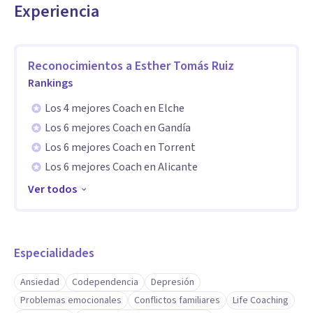
Dependencia emocional
Experiencia
Adicciones
Estrés
Fobias
Reconocimientos a
Esther Tomás Ruiz
Rankings
Personalidad
Comunicación asertiva y no violenta
Los 4 mejores Coach en Elche
Talleres de desarrollo personal.
Los 6 mejores Coach en Gandía
Habilidades sociales.
Los 6 mejores Coach en Torrent
Los 6 mejores Coach en Alicante
TREC.
Gestalt
Ver todos
Coaching
PNL
Especialidades
Terapias:
Ansiedad
Codependencia
Depresión
Conductista
Problemas emocionales
Conflictos familiares
Life Coaching