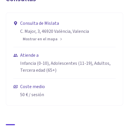
Especialidad
Trastornos de Ansiedad
Consulta de Mislata
Depresión
C. Major, 3, 46920 València, Valencia
Autoestima
Mostrar en el mapa
Traumas infantiles
Duelo
Atiende a
Arte terapia(expresión de emociones con la
Infancia (0-10), Adolescentes (11-19), Adultos,
creatividad):dibujos,teatro,escritura,esculturas,collages,lectura
Tercera edad (65+)
Terapia familiar
Trastornos en Niños y Adolescentes
Coste medio
Inteligencia emocional
50 €
/ sesión
Control de Impulsos
Psicoeducación
Terapia de parejas y sexualidad