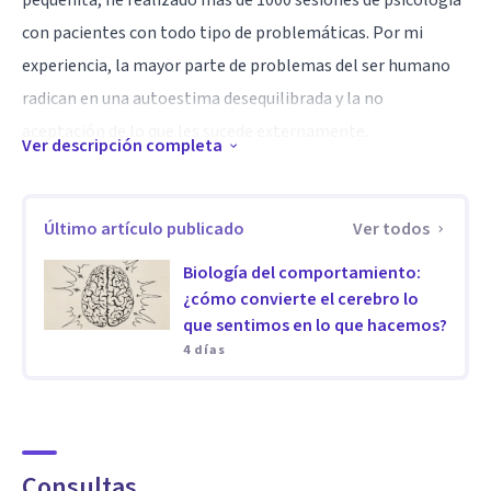
pequeñita, he realizado más de 1000 sesiones de psicología
con pacientes con todo tipo de problemáticas. Por mi
experiencia, la mayor parte de problemas del ser humano
radican en una autoestima desequilibrada y la no
aceptación de lo que les sucede externamente.
Ver descripción completa
Tengo un canal de Youtube llamado "Esther Psicóloga a tu
lado" en el que comparto gratuitamente mis
Último artículo publicado
Ver todos
conocimientos de psicología mediante talleres de
autoestima, dependencia emocional, inteligencia
Biología del comportamiento:
emocional, comunicación asertiva, comunicación no
¿cómo convierte el cerebro lo
que sentimos en lo que hacemos?
violenta, etc. basándome en todas las terapias que he
4 días
aprendido y sigo aprendiendo.
Me gustaría conocerte con una breve entrevista para
valorar si te puedo acompañar a lo largo del proceso por el
que estés atravesando.
Consultas