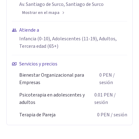
relacionarte con ellos de una manera diferente, liberando
Av. Santiago de Surco, Santiago de Surco
espacio para lo que de verdad importa.
Mostrar en el mapa
El cambio empieza cuando das el primer paso. Aquí tienes
un espacio seguro para hacerlo.
Atiende a
Infancia (0-10), Adolescentes (11-19), Adultos,
Especialidad
Tercera edad (65+)
Mi especialidad es acompañar procesos de cambio
Servicios y precios
profundo. No utilizo protocolos rígidos: diseño un proceso a
tu medida, basado en ciencia.
Bienestar Organizacional para
0
PEN
/
Empresas
sesión
Trabajo con quienes:
Psicoterapia en adolescentes y
0.01
PEN
/
• Sienten que las preocupaciones o el estrés ocupan toda su
adultos
sesión
energía.
Terapia de Pareja
0
PEN
/ sesión
• Viven con un estado de ánimo bajo o una sensación de
vacío constante.