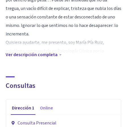
por dentro algo pesa… Puede ser ansiedad que no da
tregua, un vacío difícil de explicar, tristeza que nubla los días
o una sensación constante de estar desconectado de uno
mismo. Ignorar lo que sentimos no lo hace desaparecer: lo
incrementa.
Quisiera ayudarte, me presento, soy María Pía Ruiz,
psicóloga con maestría en Psicología Clínica por la
Ver descripción completa
Universidad Complutense de Madrid formación en Terapia
de Aceptación y Compromiso, mindfulness y psicología
contextual. Cuento con más de 5 años de experiencia
Consultas
atendiendo a niños, adolescentes y adultos de forma
presencial y online.
Mi objetivo es ayudarte a construir una vida con sentido,
Dirección
1
Online
incluso en medio de las dificultades. En lugar de luchar
contra tus pensamientos o emociones, te guiaré a
Consulta Presencial