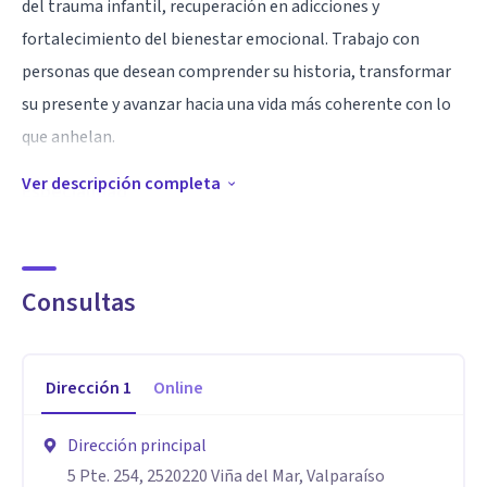
del trauma infantil, recuperación en adicciones y
fortalecimiento del bienestar emocional. Trabajo con
personas que desean comprender su historia, transformar
su presente y avanzar hacia una vida más coherente con lo
que anhelan.
Ver descripción completa
Especialidad
Concibo la terapia como un espacio colaborativo y seguro,
donde exploramos tus inquietudes desde estrategias
ajustadas a tu historia y necesidades. Busco comprender el
Consultas
origen del malestar, definir objetivos claros y acompañar tu
proceso con seguimiento constante. Utilizo enfoques como
Dirección
1
Online
Terapia Cognitivo Conductual, Terapia Narrativa y terapia
centrada en trauma, abordando pensamientos, emociones,
Dirección principal
la construcción de tu historia y heridas tempranas desde el
5 Pte. 254, 2520220 Viña del Mar, Valparaíso