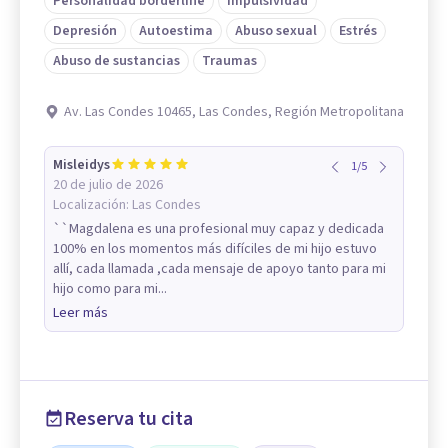
Personalidad borderline
Impulsividad
Depresión
Autoestima
Abuso sexual
Estrés
Abuso de sustancias
Traumas
Av. Las Condes 10465, Las Condes, Región Metropolitana
Misleidys
1
/
5
20 de julio de 2026
Localización:
Las Condes
``Magdalena es una profesional muy capaz y dedicada
100% en los momentos más difíciles de mi hijo estuvo
allí, cada llamada ,cada mensaje de apoyo tanto para mi
hijo como para mi...
Leer más
Reserva tu cita