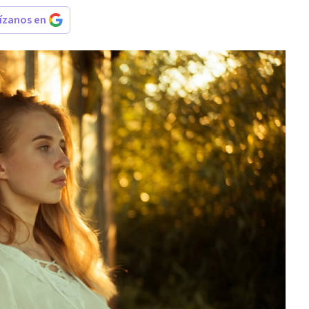
rízanos en