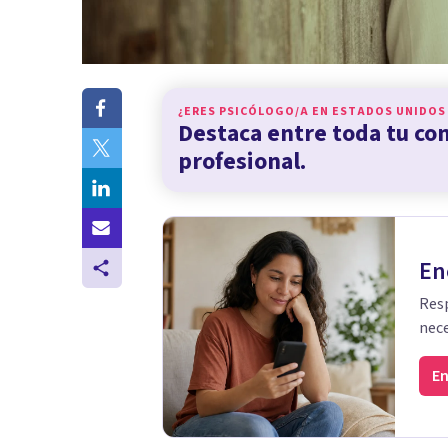
¿ERES PSICÓLOGO/A EN
ESTADOS UNIDOS
Destaca entre toda tu c
profesional.
En
Resp
nece
En