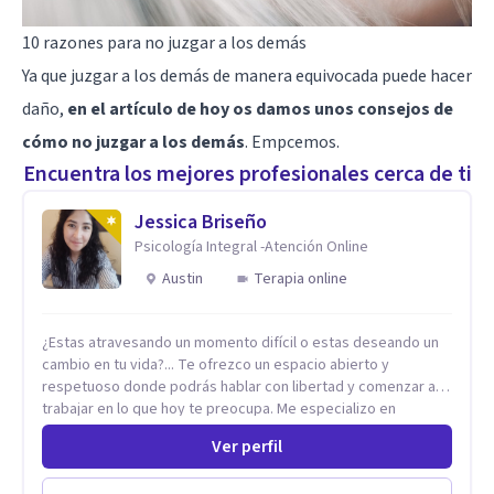
10 razones para no juzgar a los demás
Ya que juzgar a los demás de manera equivocada puede hacer
daño,
en el artículo de hoy os damos unos consejos de
cómo no juzgar a los demás
. Empcemos.
Encuentra los mejores profesionales cerca de ti
Jessica Briseño
Psicología Integral -Atención Online
Austin
Terapia online
¿Estas atravesando un momento difícil o estas deseando un
cambio en tu vida?... Te ofrezco un espacio abierto y
respetuoso donde podrás hablar con libertad y comenzar a
trabajar en lo que hoy te preocupa. Me especializo en
Trastornos de Ansiedad y a lo largo de mi experiencia
Ver perfil
profesional he acompañado a muchas Familias y Parejas con
distintas problemáticas como el manejo del estrés,