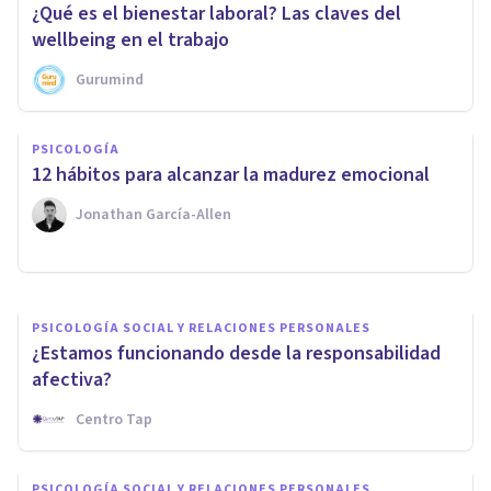
¿Qué es el bienestar laboral? Las claves del
wellbeing en el trabajo
Gurumind
COACHING Y LIDERAZGO
45 blogs de Desarrollo
PSICOLOGÍA
Personal totalmente
12 hábitos para alcanzar la madurez emocional
recomendables
Jonathan García-Allen
Psicología Y Mente
PSICOLOGÍA SOCIAL Y RELACIONES PERSONALES
¿Estamos funcionando desde la responsabilidad
afectiva?
Centro Tap
PSICOLOGÍA SOCIAL Y RELACIONES PERSONALES