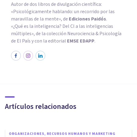
Autor de dos libros de divulgación científica:
«Psicológicamente hablando: un recorrido por las
maravillas de la mente»
, de
Ediciones Paidós
.
«¿Qué es la inteligencia? Del CI a las inteligencias
múltiples», de la colección Neurociencia & Psicología
de El País y con la editorial
EMSE EDAPP
.
PSICOLOGÍA
Los 50 perfiles de Twitter
esenciales para estudiantes de
Psicología
Artículos relacionados
Psicología Y Mente
ORGANIZACIONES, RECURSOS HUMANOS Y MARKETING