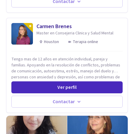
Autoestima, Gestión de la Ira, Depresión, Retos en la Crianza,
Contactar
Codependencia, Celos, entre otros. Cuento con más de 12
años de experiencia en el área de la Salud mental y he
trabajado en distintos contextos clínicos con niños,
Adolescentes y Adultos
Carmen Brenes
Master en Consejeria Clinica y Salud Mental
Houston
Terapia online
Tengo mas de 12 años en atención individual, pareja y
familias. Apoyando en la resolución de conflictos, problemas
de comunicación, autoestima, estrés, manejo del duelo y
personas con ansiedad y depresión, así como problemas de
conducta y comportamiento. Desarrollo de personas
Ver perfil
maximizando su potencial y elevando su desempeño.
Estableciendo metas a corto y largo plazo, es vital para la
vida de cada uno tener su propia vision.
Contactar