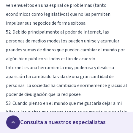
ven envueltos en una espiral de problemas (tanto
económicos como legislativos) que no les permiten
impulsar sus negocios de forma exitosa.
52. Debido principalmente al poder de Internet, las
personas de medios modestos pueden unirse y acumular
grandes sumas de dinero que pueden cambiar el mundo por
algún bien público si todos están de acuerdo.
Internet es una herramienta muy poderosa y desde su
aparición ha cambiado la vida de una gran cantidad de
personas. La sociedad ha cambiado enormemente gracias al
poder de divulgación que la red posee.
53. Cuando pienso en el mundo que me gustaría dejar a mi
hija y a los nietos que espero tener, es un mundo que se aleja
de la interdependencia desigual, inestable e insostenible a
Consulta a nuestros especialistas
comunidades integradas, local, nacional y global, que