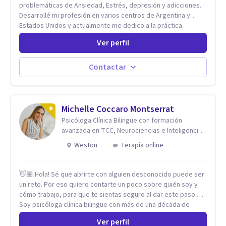
problemáticas de Ansiedad, Estrés, depresión y adicciones.
Desarrollé mi profesión en varios centros de Argentina y
Estados Unidos y actualmente me dedico a la práctica
privada. Utilizo terapias cognitivas conductuales basadas en
Ver perfil
evidencia científica con comprobados resultados. Los
objetivos terapéuticos están centrados en brindar
herramientas concretas para el cambio, que permitan
Contactar
desarrollar nuevas habilidades y estrategias basadas en la
salud y calidad de vida.
Michelle Coccaro Montserrat
Psicóloga Clínica Bilingüe con formación
avanzada en TCC, Neurociencias e Inteligencia
Emocional.
Weston
Terapia online
👋🏽¡Hola! Sé que abrirte con alguien desconocido puede ser
un reto. Por eso quiero contarte un poco sobre quién soy y
cómo trabajo, para que te sientas seguro al dar este paso.
Soy psicóloga clínica bilingüe con más de una década de
experiencia. He dictado conferencias, escrito artículos y
Ver perfil
ejercido como profesora universitaria. Un dato curioso: he