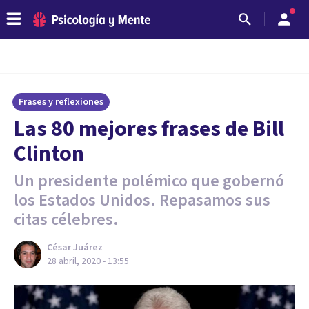
Frases y reflexiones
Las 80 mejores frases de Bill
Clinton
Un presidente polémico que gobernó
los Estados Unidos. Repasamos sus
citas célebres.
César Juárez
28 abril, 2020 - 13:55