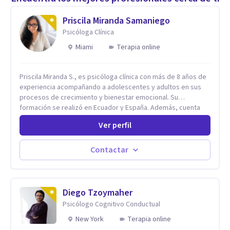
Priscila Miranda Samaniego
Psicóloga Clínica
Miami
Terapia online
Priscila Miranda S., es psicóloga clínica con más de 8 años de
experiencia acompañando a adolescentes y adultos en sus
procesos de crecimiento y bienestar emocional. Su
formación se realizó en Ecuador y España. Además, cuenta
con un Máster en Psicooncología (INEFOC) y diversos
Ver perfil
diplomados que respaldan su práctica profesional. Se
especializo en ansiedad, autoestima, dependencia
emocional, depresión, desarrollo personal, prevención del
Contactar
suicidio, crisis vitales y terapia de pareja, siempre con un
enfoque humano, ético y personalizado. Toda la atención es
100% online, lo que te permite: Recibir terapia desde la
comodidad y privacidad de tu propio espacio. Acceder a un
Diego Tzoymaher
acompañamiento profesional sin importar en qué lugar te
Psicólogo Cognitivo Conductual
encuentres.
New York
Terapia online