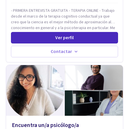
- PRIMERA ENTREVISTA GRATUITA - TERAPIA ONLINE - Trabajo
desde el marco de la terapia cognitivo conductual ya que
creo que la ciencia es el mejor método de aproximación al
conocimiento en general y a la psicoterapia en particular. Me
interesan los procesos de cambio conductual por los que una
Ver perfil
persona pueda alcanzar sus objetivos, transitando,
aceptando y modificando sus patrones cognitivos y
emocionales. Abordo patologías específicas como trastornos
Contactar
de ansiedad y del ánimo, y también crisis vitales y procesos
de crecimiento personal.
Encuentra un/a psicólogo/a