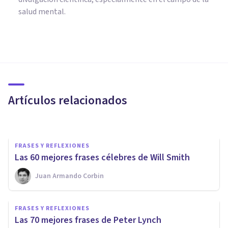
salud mental.
FRASES Y REFLEXIONES
84 frases para maestros y
profesores muy inspiradoras
Artículos relacionados
Psicología Y Mente
FRASES Y REFLEXIONES
​Las 60 mejores frases célebres de Will Smith
Juan Armando Corbin
FRASES Y REFLEXIONES
Las 90 mejores frases de
FRASES Y REFLEXIONES
Dwayne Johnson
Las 70 mejores frases de Peter Lynch