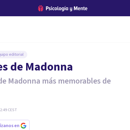
uipo editorial
ses de Madonna
es de Madonna más memorables de
22:49
CEST
rízanos en