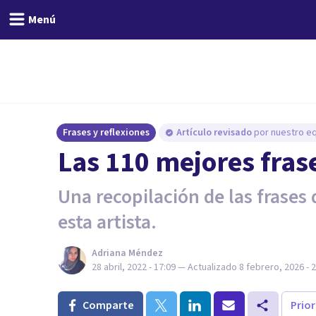
Menú
Frases y reflexiones
Artículo revisado
por nuestro eq
Las 110 mejores fra
Una recopilación de las fras
esta artista.
Adriana Méndez
28 abril, 2022 - 17:09
— Actualizado
8 febrero, 2026 - 
Comparte
Prio