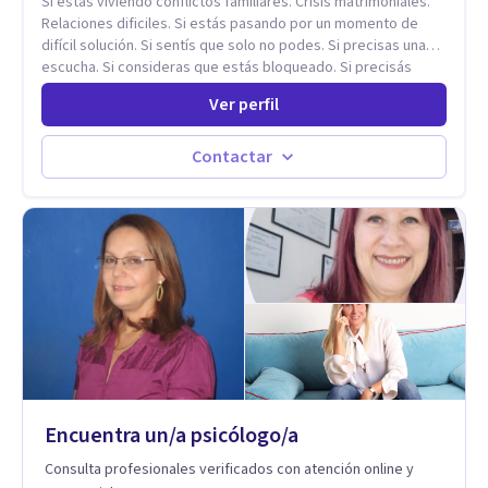
Si estas viviendo conflictos familiares. Crisis matrimoniales.
Relaciones dificiles. Si estás pasando por un momento de
difícil solución. Si sentís que solo no podes. Si precisas una
escucha. Si consideras que estás bloqueado. Si precisás
comprensión. Si no logras definir proyectos, objetivos,
Ver perfil
sueños, deseos. Si pensás que lo que te pasa no es tan
grave, pero podría ayudar. Si estás en adicciones y tu
intención es hacer algo con lo que te está pasando. No dudes
Contactar
en comunicarte a fin de comenzar a resolver la situación que
está generando esa angustia.
Encuentra un/a psicólogo/a
Consulta profesionales verificados con atención online y