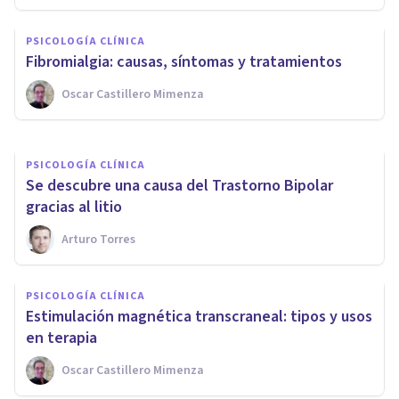
PSICOLOGÍA CLÍNICA
Síndrome de Bálint: causas,
PSICOLOGÍA CLÍNICA
síntomas y tratamiento
Fibromialgia: causas, síntomas y tratamientos
Oscar Castillero Mimenza
Oscar Castillero Mimenza
PSICOLOGÍA CLÍNICA
Se descubre una causa del Trastorno Bipolar
gracias al litio
Arturo Torres
PSICOLOGÍA CLÍNICA
Estimulación magnética transcraneal: tipos y usos
en terapia
Oscar Castillero Mimenza