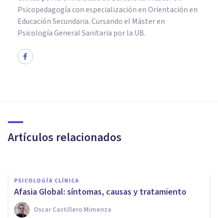
Psicopedagogía con especialización en Orientación en
Educación Secundaria. Cursando el Máster en
Psicología General Sanitaria por la UB.
PSICOLOGÍA CLÍNICA
Apatía: síntomas y causas de
este sentimiento
Artículos relacionados
Oscar Castillero Mimenza
PSICOLOGÍA CLÍNICA
​Afasia Global: síntomas, causas y tratamiento
Oscar Castillero Mimenza