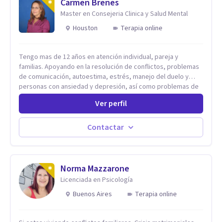
Carmen Brenes
Master en Consejeria Clinica y Salud Mental
Houston
Terapia online
Tengo mas de 12 años en atención individual, pareja y
familias. Apoyando en la resolución de conflictos, problemas
de comunicación, autoestima, estrés, manejo del duelo y
personas con ansiedad y depresión, así como problemas de
conducta y comportamiento. Desarrollo de personas
Ver perfil
maximizando su potencial y elevando su desempeño.
Estableciendo metas a corto y largo plazo, es vital para la
vida de cada uno tener su propia vision.
Contactar
Norma Mazzarone
Licenciada en Psicología
Buenos Aires
Terapia online