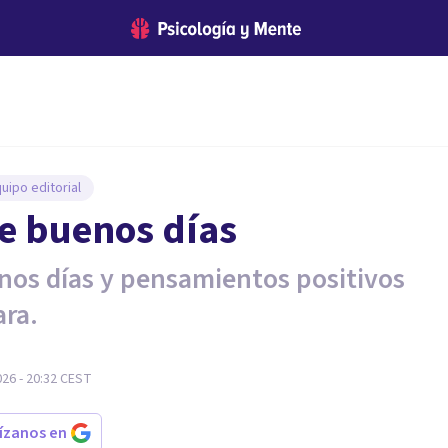
uipo editorial
de buenos días
enos días y pensamientos positivos
ara.
026 - 20:32
CEST
rízanos en