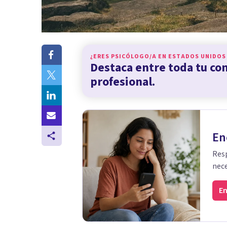
¿ERES PSICÓLOGO/A EN
ESTADOS UNIDOS
Destaca entre toda tu c
profesional.
En
Resp
nece
En