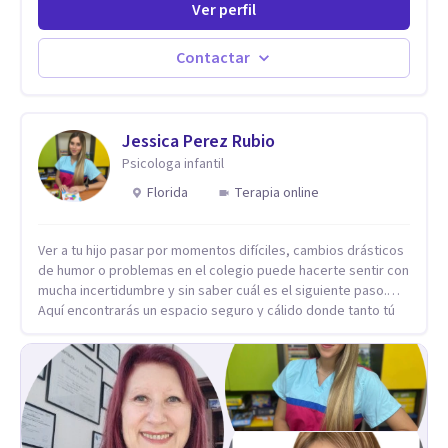
Ver perfil
sueños, deseos. Si pensás que lo que te pasa no es tan
grave, pero podría ayudar. Si estás en adicciones y tu
intención es hacer algo con lo que te está pasando. No dudes
Contactar
en comunicarte a fin de comenzar a resolver la situación que
está generando esa angustia.
Jessica Perez Rubio
Psicologa infantil
Florida
Terapia online
Ver a tu hijo pasar por momentos difíciles, cambios drásticos
de humor o problemas en el colegio puede hacerte sentir con
mucha incertidumbre y sin saber cuál es el siguiente paso.
Aquí encontrarás un espacio seguro y cálido donde tanto tú
como tus hijos se sentirán realmente escuchados,
comprendidos y apoyados para recuperar la tranquilidad en
casa. Me especializo en guiar a familias a través de
herramientas prácticas y dinámicas adaptadas a la edad de
cada menor, dejando de lado las etiquetas y los tecnicismos.
Mi forma de trabajar se centra en entender las emociones