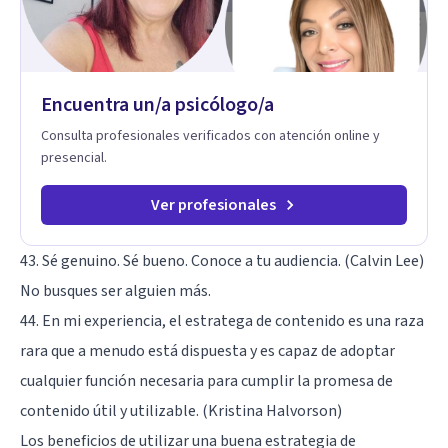
que hay detrás del comportamiento, ayudándoles a
desarrollar la confianza necesaria para superar sus retos y
fortaleciendo la comunicación entre ustedes. Acompaño a
niños y adolescentes que están lidiando con la ansiedad, la
timidez, la rebeldía o dificultades escolares, así como a
Encuentra un/a psicólogo/a
padres que buscan orientación y pautas claras para educar
sin perder la paciencia ni el control. Si estás listo para dar el
Consulta profesionales verificados con atención online y
primer paso hacia una convivencia familiar más armoniosa,
presencial.
agenda tu sesión y empecemos a trabajar juntos.
Ver profesionales
43. Sé genuino. Sé bueno. Conoce a tu audiencia. (Calvin Lee)
No busques ser alguien más.
44. En mi experiencia, el estratega de contenido es una raza
rara que a menudo está dispuesta y es capaz de adoptar
cualquier función necesaria para cumplir la promesa de
contenido útil y utilizable. (Kristina Halvorson)
Los beneficios de utilizar una buena estrategia de