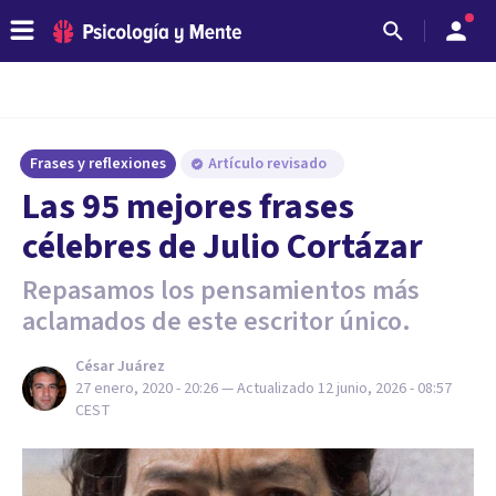
Frases y reflexiones
Artículo revisado
Las 95 mejores frases
célebres de Julio Cortázar
Repasamos los pensamientos más
aclamados de este escritor único.
César Juárez
27 enero, 2020 - 20:26
— Actualizado
12 junio, 2026 - 08:57
CEST