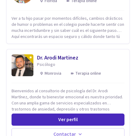
Florida
Terapia online
Ver a tu hijo pasar por momentos difíciles, cambios drásticos
de humor o problemas en el colegio puede hacerte sentir con
mucha incertidumbre y sin saber cuál es el siguiente paso.
Aquí encontrarás un espacio seguro y cálido donde tanto tú
como tus hijos se sentirán realmente escuchados,
comprendidos y apoyados para recuperar la tranquilidad en
casa. Me especializo en guiar a familias a través de
Dr. Arodi Martinez
herramientas prácticas y dinámicas adaptadas a la edad de
Psicólogo
cada menor, dejando de lado las etiquetas y los tecnicismos.
Mi forma de trabajar se centra en entender las emociones
Monrovia
Terapia online
que hay detrás del comportamiento, ayudándoles a
desarrollar la confianza necesaria para superar sus retos y
Bienvenidos al consultorio de psicología del Dr. Arodi
fortaleciendo la comunicación entre ustedes. Acompaño a
Martínez, donde tu bienestar emocional es nuestra prioridad.
niños y adolescentes que están lidiando con la ansiedad, la
Con una amplia gama de servicios especializados en
timidez, la rebeldía o dificultades escolares, así como a
trastornos de ansiedad, depresión y otros trastornos
padres que buscan orientación y pautas claras para educar
emocionales, estamos dedicados a ofrecerte el mejor
sin perder la paciencia ni el control. Si estás listo para dar el
Ver perfil
tratamiento para mejorar tu salud mental. En nuestro
primer paso hacia una convivencia familiar más armoniosa,
consultorio, ofrecemos una variedad de terapias y
agenda tu sesión y empecemos a trabajar juntos.
tratamientos diseñados para satisfacer tus necesidades
Contactar