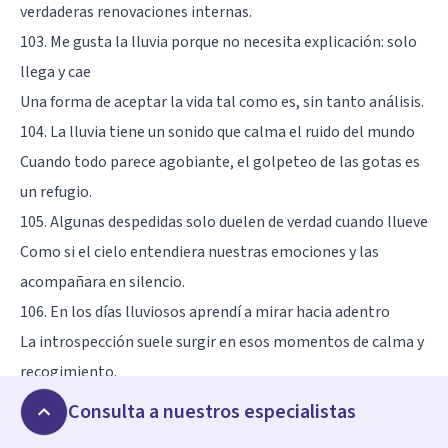
verdaderas renovaciones internas.
103. Me gusta la lluvia porque no necesita explicación: solo
llega y cae
Una forma de aceptar la vida tal como es, sin tanto análisis.
104. La lluvia tiene un sonido que calma el ruido del mundo
Cuando todo parece agobiante, el golpeteo de las gotas es
un refugio.
105. Algunas despedidas solo duelen de verdad cuando llueve
Como si el cielo entendiera nuestras emociones y las
acompañara en silencio.
106. En los días lluviosos aprendí a mirar hacia adentro
La introspección suele surgir en esos momentos de calma y
recogimiento.
107. La lluvia no borra los recuerdos, pero los pone en pausa
Consulta a nuestros especialistas
Es como si todo se detuviera para dejarnos respirar.