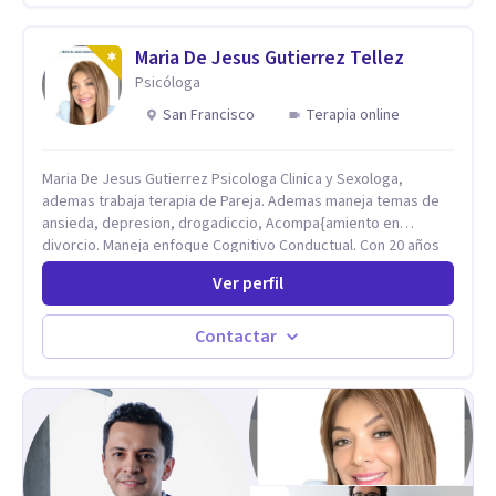
con mayor libertad y autenticidad. La terapia psicoanalítica
crea un espacio de verbalización libre y sin filtros. A través de
esta conversación abierta y del trabajo analítico conjunto, se
Maria De Jesus Gutierrez Tellez
exploran las vivencias que aún condicionan el presente, se les
Psicóloga
otorga un nuevo sentido y se transforma su impacto
San Francisco
Terapia online
emocional. De esta forma, los pacientes logran mayor
claridad sobre sí mismos, reducen significativamente su
sufrimiento y alcanzan cambios profundos y duraderos en su
Maria De Jesus Gutierrez Psicologa Clinica y Sexologa,
vida y relaciones personales.
ademas trabaja terapia de Pareja. Ademas maneja temas de
ansieda, depresion, drogadiccio, Acompa{amiento en
divorcio. Maneja enfoque Cognitivo Conductual. Con 20 años
de experiencia, constantemente capacitandose en las
Ver perfil
diferntes areas de la Salud Mental.
Contactar