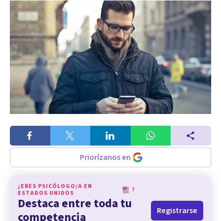
Priorízanos en
¿ERES PSICÓLOGO/A EN
?
ESTADOS UNIDOS
Destaca entre toda tu
Registrarse
competencia