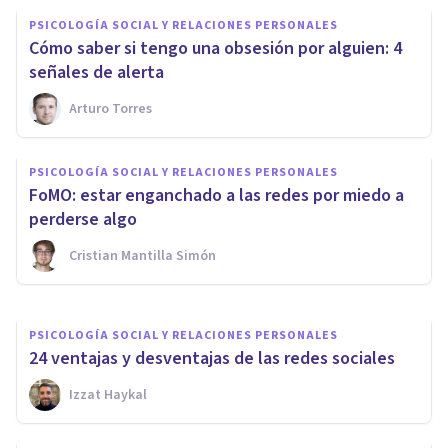
PSICOLOGÍA SOCIAL Y RELACIONES PERSONALES
Cómo saber si tengo una obsesión por alguien: 4
señales de alerta
Arturo Torres
PSICOLOGÍA SOCIAL Y RELACIONES PERSONALES
El papel de las TIC en nuestra
PSICOLOGÍA SOCIAL Y RELACIONES PERSONALES
sociedad actual: ¿cómo usarlas
FoMO: estar enganchado a las redes por miedo a
bien?
perderse algo
Cristian Mantilla Simón
Psicotools
PSICOLOGÍA SOCIAL Y RELACIONES PERSONALES
24 ventajas y desventajas de las redes sociales
Izzat Haykal