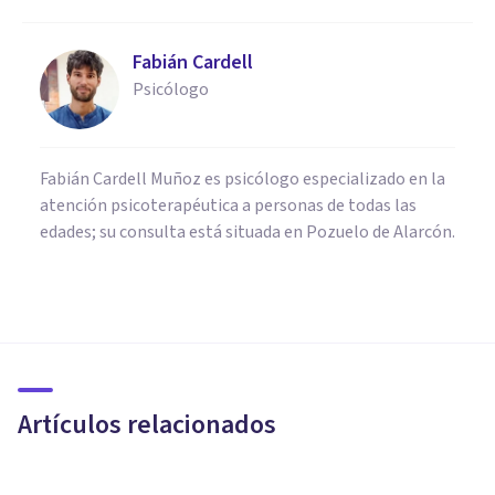
Fabián Cardell
Psicólogo
Fabián Cardell Muñoz es psicólogo especializado en la
atención psicoterapéutica a personas de todas las
edades; su consulta está situada en Pozuelo de Alarcón.
PSICOLOGÍA SOCIAL Y RELACIONES PERSONALES
Infoxicación: cómo combatir el
exceso de información
Artículos relacionados
Instituto Mensalus