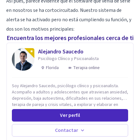
Así pues, parece evidente que el software que venía de serie
en nosotros se ha cortocircuitado. Nuestro sistema de
alerta se ha activado pero no está cumpliendo su función, y
dos son los motivos principales:
Encuentra los mejores profesionales cerca de ti
Alejandro Saucedo
Psicólogo Clínico y Psicoanalista
Florida
Terapia online
Soy Alejandro Saucedo, psicólogo clínico y psicoanalista.
Acompaño a adultos y adolescentes que atraviesan ansiedad,
depresión, baja autoestima, dificultades en sus relaciones,
terapia de pareja y crisis vitales, a explorar y elaborar en
profundidad los conflictos internos que generan malestar en
Ver perfil
su presente. A través del proceso psicoanalítico de
autoconocimiento y análisis, es posible acceder a las
historias personales, elaborar las experiencias del pasado y
Contactar
resignificarlas, liberando su influencia para construir un futuro