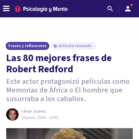
Frases y reflexiones
Artículo revisado
Las 80 mejores frases de
Robert Redford
Este actor protagonizó películas como
Memorias de África o El hombre que
susurraba a los caballos.
César Juárez
26 junio, 2020 - 10:55