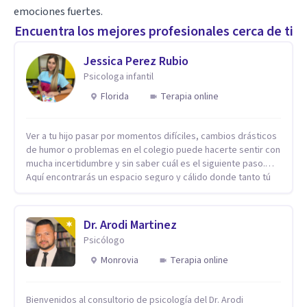
emociones fuertes.
Encuentra los mejores profesionales cerca de ti
Jessica Perez Rubio
Psicologa infantil
Florida
Terapia online
Ver a tu hijo pasar por momentos difíciles, cambios drásticos
de humor o problemas en el colegio puede hacerte sentir con
mucha incertidumbre y sin saber cuál es el siguiente paso.
Aquí encontrarás un espacio seguro y cálido donde tanto tú
como tus hijos se sentirán realmente escuchados,
comprendidos y apoyados para recuperar la tranquilidad en
casa. Me especializo en guiar a familias a través de
Dr. Arodi Martinez
herramientas prácticas y dinámicas adaptadas a la edad de
Psicólogo
cada menor, dejando de lado las etiquetas y los tecnicismos.
Mi forma de trabajar se centra en entender las emociones
Monrovia
Terapia online
que hay detrás del comportamiento, ayudándoles a
desarrollar la confianza necesaria para superar sus retos y
Bienvenidos al consultorio de psicología del Dr. Arodi
fortaleciendo la comunicación entre ustedes. Acompaño a