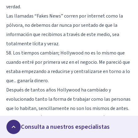
verdad.
Las llamadas “Fakes News” corren por internet como la
pólvora, no debemos dar nunca por sentado de que la
información que recibimos a través de este medio, sea
totalmente lícita y veraz.
58. Los tiempos cambian; Hollywood no es lo mismo que
cuando entré por primera vez en el negocio. Me pareció que
estaba empezando a reducirse y centralizarse en torno a lo
que... ganaría dinero.
Después de tantos años Hollywood ha cambiado y
evolucionado tanto la forma de trabajar como las personas
que lo habitan, sencillamente no son los mismos de antes.
59. Todas las películas que hice son sobre el país en el que
Consulta a nuestros especialistas
vivo y crecí... Y creo que si vas a ponerle un ojo de artista, vas
a ponerle un ojo crítico. Siempre me ha interesado el área