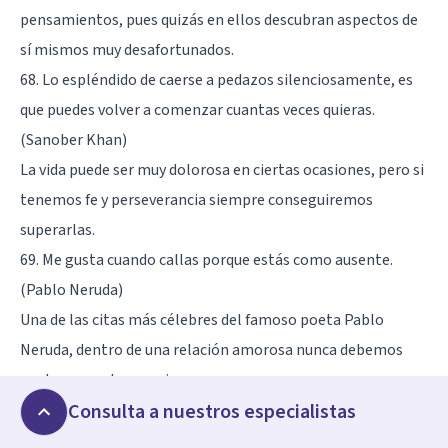
pensamientos, pues quizás en ellos descubran aspectos de
sí mismos muy desafortunados.
68. Lo espléndido de caerse a pedazos silenciosamente, es
que puedes volver a comenzar cuantas veces quieras.
(Sanober Khan)
La vida puede ser muy dolorosa en ciertas ocasiones, pero si
tenemos fe y perseverancia siempre conseguiremos
superarlas.
69. Me gusta cuando callas porque estás como ausente.
(Pablo Neruda)
Una de las citas más célebres del famoso poeta Pablo
Neruda, dentro de una relación amorosa nunca debemos
anular a nuestra pareja.
Consulta a nuestros especialistas
70. El silencio es el arma definitiva en el poder. (Charles de
Gaulle)