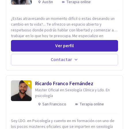
Austin
Terapia online
¿Estas atravesando un momento difícil o estas deseando un
cambio en tu vida?... Te ofrezco un espacio abierto y
respetuoso donde podrás hablar con libertad y comenzar a
trabajar en lo que hoy te preocupa. Me especializo en
Trastornos de Ansiedad y a lo largo de mi experiencia
Ver perfil
profesional he acompañado a muchas Familias y Parejas con
distintas problemáticas como el manejo del estrés,
Autoestima, Gestión de la Ira, Depresión, Retos en la Crianza,
Contactar
Codependencia, Celos, entre otros. Cuento con más de 12
años de experiencia en el área de la Salud mental y he
trabajado en distintos contextos clínicos con niños,
Adolescentes y Adultos
Ricardo Franco Fernández
Master Oficial en Sexología Clínica y Ldo. En
psicología
San Francisco
Terapia online
Soy LDO. en Psicología y cuento en mi formación con uno de
los pocos masteres oficiales que se imparten en sexología