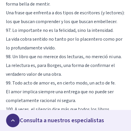
forma bella de mentir.
Una frase que enfrenta a dos tipos de escritores (y lectores):
los que buscan comprender y los que buscan embellecer.
97. Lo importante no es la felicidad, sino la intensidad.
La vida cobra sentido no tanto por lo placentero como por
lo profundamente vivido.
98. Un libro que no merece dos lecturas, no mereció ni una.
La relectura es, para Borges, una forma de confirmar el
verdadero valor de una obra.
99. Todo acto de amor es, en cierto modo, un acto de fe.
El amor implica siempre una entrega que no puede ser
completamente racional ni segura.
100. A veces, el silencio dice más que todos los libros.
Borges reconoce el poder elocuente del silencio, cuando las
Consulta a nuestros especialistas
palabras ya no alcanzan.