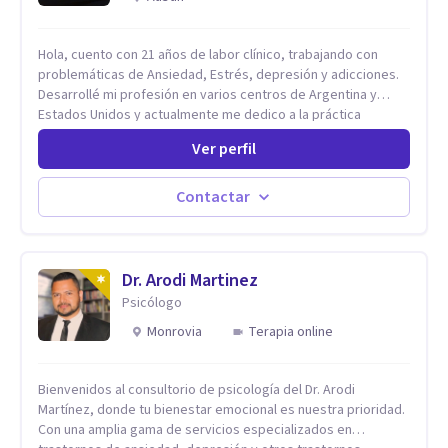
Hola, cuento con 21 años de labor clínico, trabajando con
problemáticas de Ansiedad, Estrés, depresión y adicciones.
Desarrollé mi profesión en varios centros de Argentina y
Estados Unidos y actualmente me dedico a la práctica
privada. Utilizo terapias cognitivas conductuales basadas en
Ver perfil
evidencia científica con comprobados resultados. Los
objetivos terapéuticos están centrados en brindar
herramientas concretas para el cambio, que permitan
Contactar
desarrollar nuevas habilidades y estrategias basadas en la
salud y calidad de vida.
Dr. Arodi Martinez
Psicólogo
Monrovia
Terapia online
Bienvenidos al consultorio de psicología del Dr. Arodi
Martínez, donde tu bienestar emocional es nuestra prioridad.
Con una amplia gama de servicios especializados en