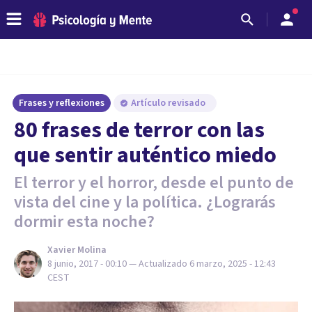
Frases y reflexiones
Artículo revisado
80 frases de terror con las
que sentir auténtico miedo
El terror y el horror, desde el punto de
vista del cine y la política. ¿Lograrás
dormir esta noche?
Xavier Molina
8 junio, 2017 - 00:10
— Actualizado
6 marzo, 2025 - 12:43
CEST