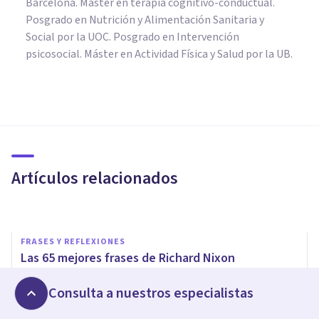
Barcelona. Máster en terapia cognitivo-conductual.
Posgrado en Nutrición y Alimentación Sanitaria y
Social por la UOC. Posgrado en Intervención
psicosocial. Máster en Actividad Física y Salud por la UB.
FRASES Y REFLEXIONES
125 frases de Gandhi para
entender su filosofía de vida
Artículos relacionados
Arturo Torres
FRASES Y REFLEXIONES
Las 65 mejores frases de Richard Nixon
Isha Sarmiento
Consulta a nuestros especialistas
FRASES Y REFLEXIONES