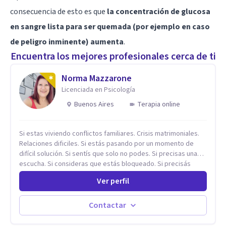
consecuencia de esto es que
la concentración de glucosa
en sangre lista para ser quemada (por ejemplo en caso
de peligro inminente) aumenta
.
Encuentra los mejores profesionales cerca de ti
Norma Mazzarone
Licenciada en Psicología
Buenos Aires
Terapia online
Si estas viviendo conflictos familiares. Crisis matrimoniales.
Relaciones dificiles. Si estás pasando por un momento de
difícil solución. Si sentís que solo no podes. Si precisas una
escucha. Si consideras que estás bloqueado. Si precisás
comprensión. Si no logras definir proyectos, objetivos,
Ver perfil
sueños, deseos. Si pensás que lo que te pasa no es tan
grave, pero podría ayudar. Si estás en adicciones y tu
intención es hacer algo con lo que te está pasando. No dudes
Contactar
en comunicarte a fin de comenzar a resolver la situación que
está generando esa angustia.