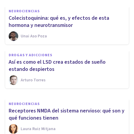
NEUROCIENCIAS
Colecistoquinina: qué es, y efectos de esta
hormona y neurotransmisor
Unai Aso Poza
NEUROCIENCIAS
Anandamida: los efectos de
DROGAS Y ADICCIONES
este neurotransmisor sobre el
Así es como el LSD crea estados de sueño
cerebro
estando despiertos
Arturo Torres
Oscar Castillero Mimenza
NEUROCIENCIAS
Receptores NMDA del sistema nervioso: qué son y
qué funciones tienen
Laura Ruiz Mitjana