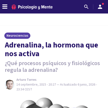
Neurociencias
Adrenalina, la hormona que
nos activa
¿Qué procesos psíquicos y fisiológicos
regula la adrenalina?
Arturo Torres
14 septiembre, 2015 - 20:27
— Actualizado
6 junio, 2026 -
23:34
CEST