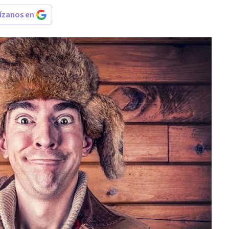
rízanos en