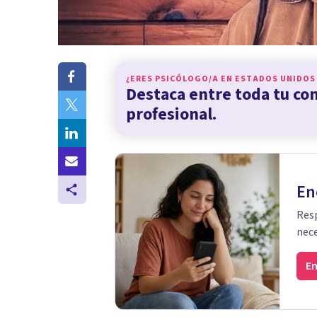
¿ERES PSICÓLOGO/A EN
ESTADOS UNIDOS
Destaca entre toda tu c
profesional.
En
Resp
nece
En