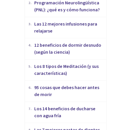
Programación Neurolingüística
2
.
(PNL): ¿qué es y cómo funciona?
​Las 12 mejores infusiones para
3
.
relajarse
12 beneficios de dormir desnudo
4
.
(según la ciencia)
Los 8 tipos de Meditación (y sus
5
.
características)
95 cosas que debes hacer antes
6
.
de morir
Los 14 beneficios de ducharse
7
.
con agua fría
Las 7 mejores pastas de dientes