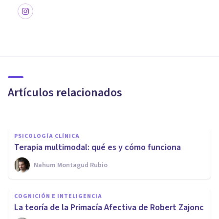
PSICOLOGÍA CLÍNICA
TREC: qué es y en qué se basa
este tipo de terapia
Artículos relacionados
Elisabet Rodríguez Camón
PSICOLOGÍA CLÍNICA
Terapia multimodal: qué es y cómo funciona
Nahum Montagud Rubio
PSICOLOGÍA CLÍNICA
¿Por qué es tan efectiva la
COGNICIÓN E INTELIGENCIA
Terapia Cognitivo-Conductual?
​La teoría de la Primacía Afectiva de Robert Zajonc