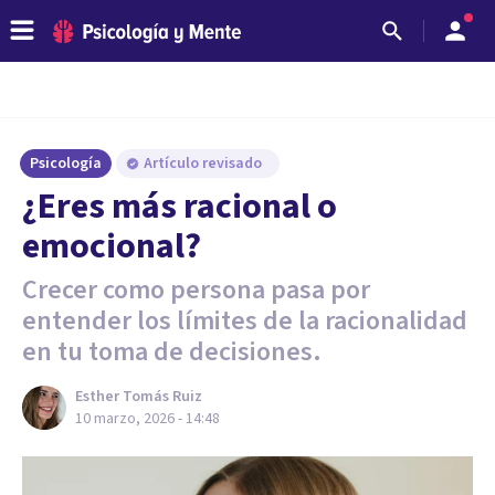
Psicología
Artículo revisado
¿Eres más racional o
emocional?
Crecer como persona pasa por
entender los límites de la racionalidad
en tu toma de decisiones.
Esther Tomás Ruiz
10 marzo, 2026 - 14:48