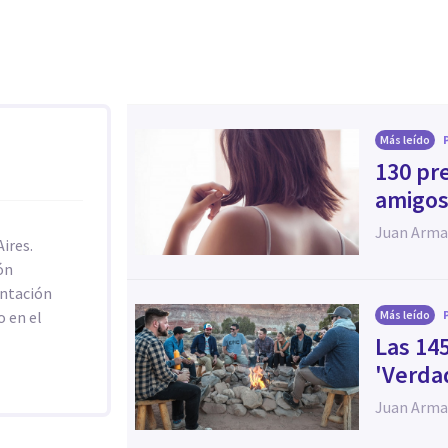
Más leído
130 pr
amigos
Juan Arma
ires.
ón
entación
o en el
Más leído
Las 14
'Verda
Juan Arma