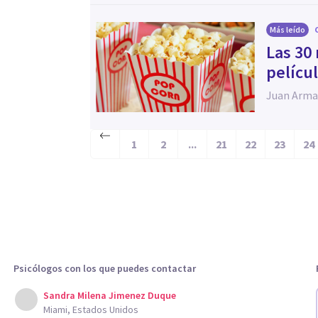
Más leído
Las 30
películ
Juan Arma
1
2
...
21
22
23
24
Psicólogos con los que puedes contactar
Sandra Milena Jimenez Duque
Miami, Estados Unidos