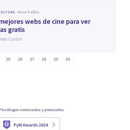
hace 9 años
CULTURA
 mejores webs de cine para ver
as gratis
ndo Corbin
25
26
27
28
29
30
Psicólogos nominados y premiados
PyM Awards 2024