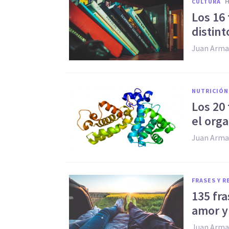
CULTURA
​Los 16
distint
Juan Arma
NUTRICIÓN
​Los 20
el org
Juan Arma
FRASES Y 
135 fr
amor y
Juan Arma