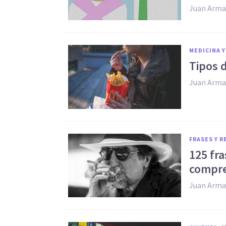
Juan Arma
MEDICINA Y
​Tipos 
Juan Arma
FRASES Y 
125 fr
compre
Juan Arma