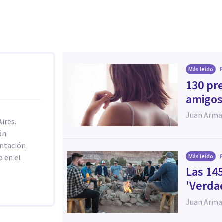
Más leído
130 pr
amigos
Juan Arma
ires.
ón
entación
o en el
Más leído
Las 14
'Verda
Juan Arma