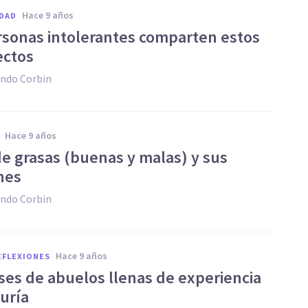
hace 9 años
DAD
rsonas intolerantes comparten estos
ectos
ndo Corbin
hace 9 años
de grasas (buenas y malas) y sus
nes
ndo Corbin
hace 9 años
REFLEXIONES
ases de abuelos llenas de experiencia
duría