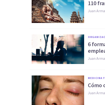
110 fra
Juan Arma
ORGANIZAC
​6 form
emple
Juan Arma
MEDICINA Y
​Cómo 
Juan Arma