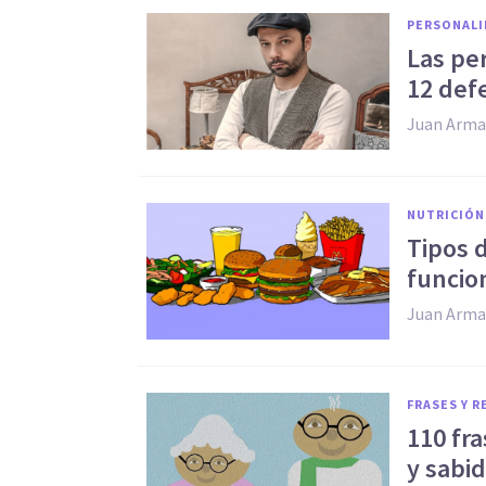
PERSONALI
Las pe
12 def
Juan Arma
NUTRICIÓN
​Tipos 
funcio
Juan Arma
FRASES Y 
110 fr
y sabi