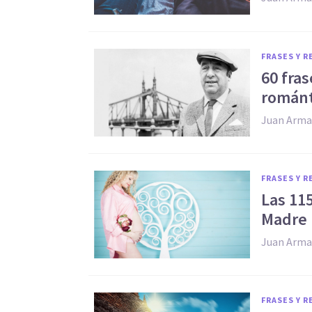
FRASES Y 
60 fra
románt
Juan Arma
FRASES Y 
​Las 11
Madre
Juan Arma
FRASES Y 