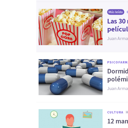
Más leído
Las 30
películ
Juan Arma
PSICOFAR
​Dormi
polémi
Juan Arma
CULTURA
​12 man