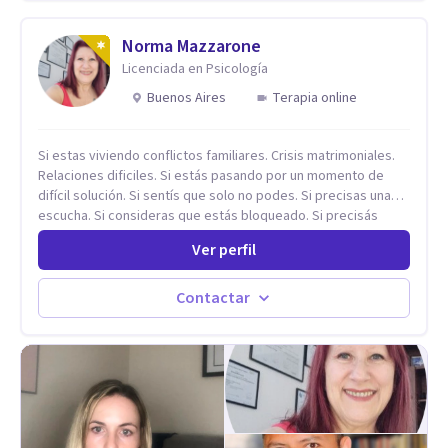
adaptando el tratamiento a tus necesidades particulares. Mi
trayectoria es internacional (Argentina, Estados Unidos,
Europa y Asia). Además, colaboré como psicóloga en
Norma Mazzarone
Televisión Canaria, conectando con la realidad de las islas.
Licenciada en Psicología
Mis servicios son 100% online y accesibles. Si buscas un
Buenos Aires
Terapia online
espacio de escucha profesional y orientado a resultados,
empecemos.
Si estas viviendo conflictos familiares. Crisis matrimoniales.
Relaciones dificiles. Si estás pasando por un momento de
difícil solución. Si sentís que solo no podes. Si precisas una
escucha. Si consideras que estás bloqueado. Si precisás
comprensión. Si no logras definir proyectos, objetivos,
Ver perfil
sueños, deseos. Si pensás que lo que te pasa no es tan
grave, pero podría ayudar. Si estás en adicciones y tu
intención es hacer algo con lo que te está pasando. No dudes
Contactar
en comunicarte a fin de comenzar a resolver la situación que
está generando esa angustia.