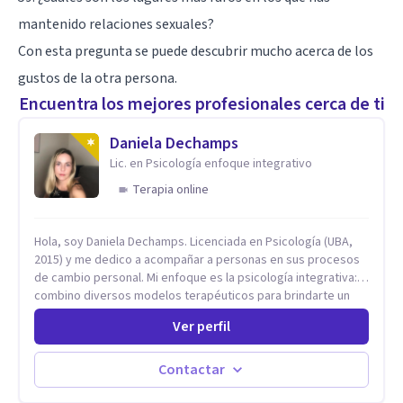
mantenido relaciones sexuales?
Con esta pregunta se puede descubrir mucho acerca de los
gustos de la otra persona.
Encuentra los mejores profesionales cerca de ti
Daniela Dechamps
Lic. en Psicología enfoque integrativo
Terapia online
Hola, soy Daniela Dechamps. Licenciada en Psicología (UBA,
2015) y me dedico a acompañar a personas en sus procesos
de cambio personal. Mi enfoque es la psicología integrativa:
combino diversos modelos terapéuticos para brindarte un
espacio humano, seguro y libre de juicios, donde construimos
Ver perfil
juntas las herramientas prácticas que necesitas para tu
bienestar en el día a día. Aunque mi formación inicial es en
Terapia Cognitiva, he incorporado enfoques como el
Contactar
Mindfulness y la Terapia de Aceptación y Compromiso (ACT),