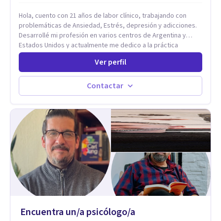
Busco que el espacio terapéutico sea un lugar donde puedas
Hola, cuento con 21 años de labor clínico, trabajando con
hablar de estos temas sin juicios, con respeto y libertad.
problemáticas de Ansiedad, Estrés, depresión y adicciones.
Trabajo con objetivos claros y realistas, sin fórmulas rígidas:
Desarrollé mi profesión en varios centros de Argentina y
combinamos profundidad emocional con una mirada práctica
Estados Unidos y actualmente me dedico a la práctica
sobre tu vida diaria.
privada. Utilizo terapias cognitivas conductuales basadas en
Ver perfil
evidencia científica con comprobados resultados. Los
objetivos terapéuticos están centrados en brindar
herramientas concretas para el cambio, que permitan
Contactar
desarrollar nuevas habilidades y estrategias basadas en la
salud y calidad de vida.
Encuentra un/a psicólogo/a