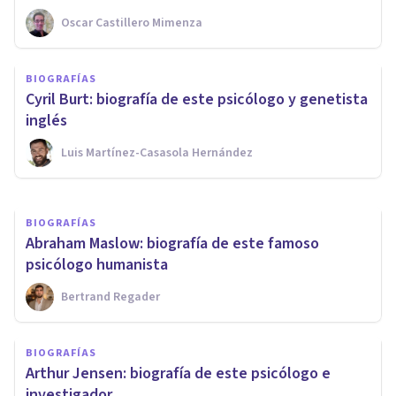
Oscar Castillero Mimenza
BIOGRAFÍAS
Jean Piaget: biografía del
BIOGRAFÍAS
padre de la Psicología
Cyril Burt: biografía de este psicólogo y genetista
Evolutiva
inglés
Luis Martínez-Casasola Hernández
Oscar Castillero Mimenza
BIOGRAFÍAS
Abraham Maslow: biografía de este famoso
psicólogo humanista
Bertrand Regader
BIOGRAFÍAS
Arthur Jensen: biografía de este psicólogo e
investigador