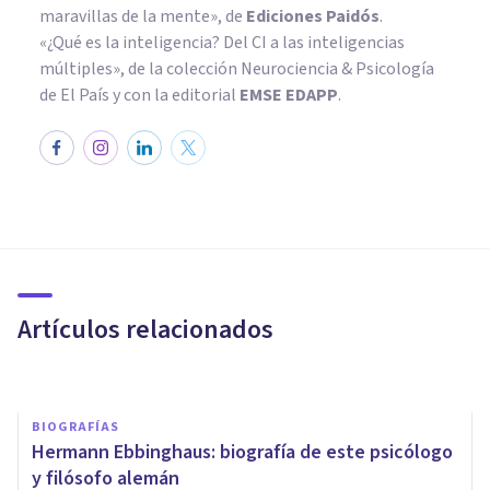
maravillas de la mente»
, de
Ediciones Paidós
.
«¿Qué es la inteligencia? Del CI a las inteligencias
múltiples», de la colección Neurociencia & Psicología
de El País y con la editorial
EMSE EDAPP
.
BIOGRAFÍAS
William Stern: biografía de
este psicólogo y filósofo
alemán
Artículos relacionados
Sonia Ruz Comas
BIOGRAFÍAS
Hermann Ebbinghaus: biografía de este psicólogo
y filósofo alemán