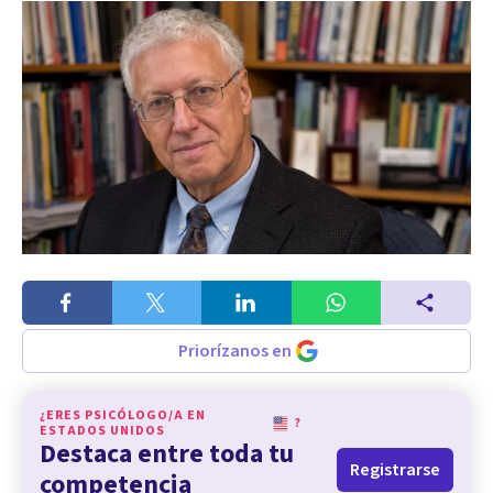
Priorízanos en
¿ERES PSICÓLOGO/A EN
?
ESTADOS UNIDOS
Destaca entre toda tu
Registrarse
competencia