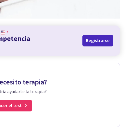
?
ompetencia
Registrarse
ecesito terapia?
ría ayudarte la terapia?
cer el test