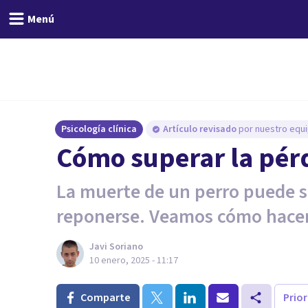
Menú
Psicología clínica
Artículo revisado
por nuestro equi
Cómo superar la pér
La muerte de un perro puede s
reponerse. Veamos cómo hacer
Javi Soriano
10 enero, 2025 - 11:17
Comparte
Prio