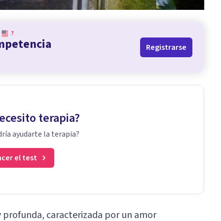
?
ompetencia
Registrarse
ecesito terapia?
ría ayudarte la terapia?
cer el test
 y profunda, caracterizada por un amor