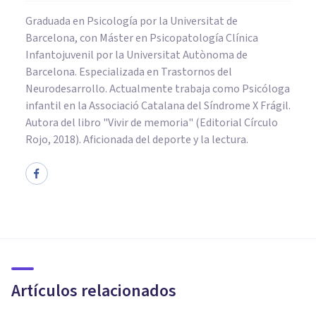
Graduada en Psicología por la Universitat de
Barcelona, con Máster en Psicopatología Clínica
Infantojuvenil por la Universitat Autònoma de
Barcelona. Especializada en Trastornos del
Neurodesarrollo. Actualmente trabaja como Psicóloga
infantil en la Associació Catalana del Síndrome X Frágil.
Autora del libro "Vivir de memoria" (Editorial Círculo
Rojo, 2018). Aficionada del deporte y la lectura.
PSICOLOGÍA CLÍNICA
Demencia frontotemporal:
causas, síntomas y tratamiento
Artículos relacionados
Isabel Rovira Salvador