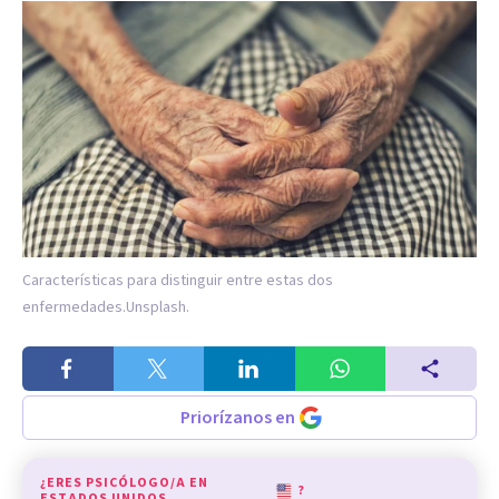
Características para distinguir entre estas dos
enfermedades.
Unsplash.
Priorízanos en
¿ERES PSICÓLOGO/A EN
?
ESTADOS UNIDOS