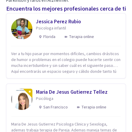
Parkinson y raros en Alzheimer.
Encuentra los mejores profesionales cerca de ti
Jessica Perez Rubio
Psicologa infantil
Florida
Terapia online
Ver a tu hijo pasar por momentos difíciles, cambios drásticos
de humor o problemas en el colegio puede hacerte sentir con
mucha incertidumbre y sin saber cuál es el siguiente paso.
Aquí encontrarás un espacio seguro y cálido donde tanto tú
como tus hijos se sentirán realmente escuchados,
comprendidos y apoyados para recuperar la tranquilidad en
casa. Me especializo en guiar a familias a través de
Maria De Jesus Gutierrez Tellez
herramientas prácticas y dinámicas adaptadas a la edad de
Psicóloga
cada menor, dejando de lado las etiquetas y los tecnicismos.
Mi forma de trabajar se centra en entender las emociones
San Francisco
Terapia online
que hay detrás del comportamiento, ayudándoles a
desarrollar la confianza necesaria para superar sus retos y
Maria De Jesus Gutierrez Psicologa Clinica y Sexologa,
fortaleciendo la comunicación entre ustedes. Acompaño a
ademas trabaja terapia de Pareja. Ademas maneja temas de
niños y adolescentes que están lidiando con la ansiedad, la