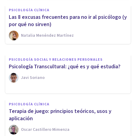
Cómo el psicólogo te puede
PSICOLOGÍA CLÍNICA
ayudar a afrontar las dudas en
Las 8 excusas frecuentes para no ir al psicólogo (y
el amor
por qué no sirven)
Natalia Menéndez Martínez
Tomás Santa Cecilia
PSICOLOGÍA SOCIAL Y RELACIONES PERSONALES
Psicología Transcultural: ¿qué es y qué estudia?
Javi Soriano
PSICOLOGÍA CLÍNICA
Terapia de juego: principios teóricos, usos y
aplicación
Oscar Castillero Mimenza