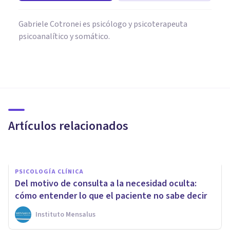
Gabriele Cotronei es psicólogo y psicoterapeuta
psicoanalítico y somático.
PSICOLOGÍA CLÍNICA
Los 10 tipos de terapia
psicológica más eficaces
Artículos relacionados
Jonathan García-Allen
PSICOLOGÍA CLÍNICA
Del motivo de consulta a la necesidad oculta:
cómo entender lo que el paciente no sabe decir
Instituto Mensalus
PSICOLOGÍA CLÍNICA