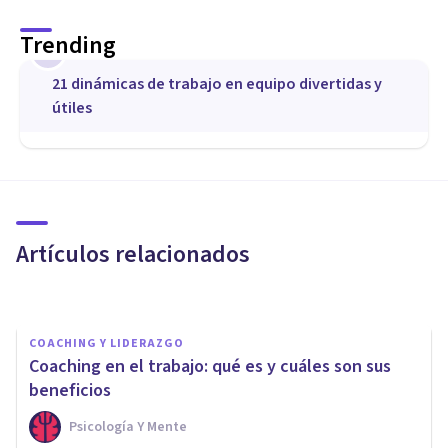
Trending
1
21 dinámicas de trabajo en equipo divertidas y
útiles
COACHING Y LIDERAZGO
Los 4 mejores Cursos de
Coaching en Valencia
Artículos relacionados
Psicología Y Mente
COACHING Y LIDERAZGO
Coaching en el trabajo: qué es y cuáles son sus
beneficios
Psicología Y Mente