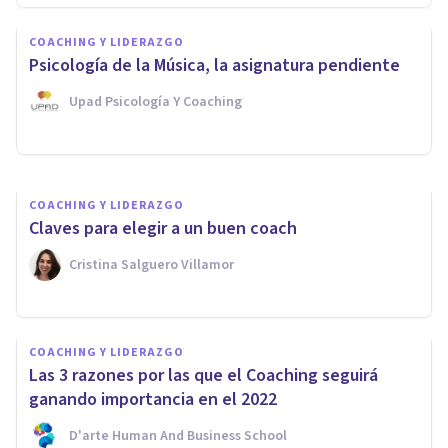
COACHING Y LIDERAZGO
COACHING Y LIDERAZGO
10 claves para detectar a un
Psicología de la Música, la asignatura pendiente
coach poco o nada profesional
Upad Psicología Y Coaching
D'arte Human And Business School
COACHING Y LIDERAZGO
Claves para elegir a un buen coach
Cristina Salguero Villamor
COACHING Y LIDERAZGO
Las 3 razones por las que el Coaching seguirá
ganando importancia en el 2022
D'arte Human And Business School