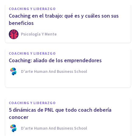
COACHING Y LIDERAZGO
Coaching en el trabajo: qué es y cuáles son sus
beneficios
Psicología Y Mente
COACHING Y LIDERAZGO
Liderazgo y Coaching:
COACHING Y LIDERAZGO
potencia tus habilidades para
Coaching: aliado de los emprendedores
liderar
D'arte Human And Business School
Innerkey
COACHING Y LIDERAZGO
5 dinámicas de PNL que todo coach debería
conocer
D'arte Human And Business School