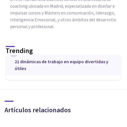
coaching ubicada en Madrid, especializada en diseñar e
impulsar cursos y Másters en comunicación, liderazgo,
Inteligencia Emocional, y otros ámbitos del desarrollo
personal y profesional.
Trending
1
21 dinámicas de trabajo en equipo divertidas y
útiles
COACHING Y LIDERAZGO
Los 4 mejores Cursos de
Coaching en Valencia
Artículos relacionados
Psicología Y Mente