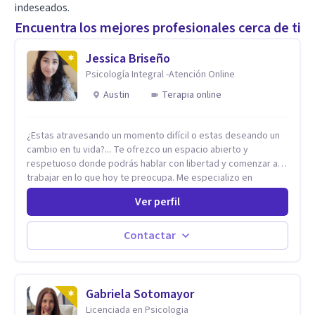
indeseados.
Encuentra los mejores profesionales cerca de ti
Jessica Briseño
Psicología Integral -Atención Online
Austin
Terapia online
¿Estas atravesando un momento difícil o estas deseando un
cambio en tu vida?... Te ofrezco un espacio abierto y
respetuoso donde podrás hablar con libertad y comenzar a
trabajar en lo que hoy te preocupa. Me especializo en
Trastornos de Ansiedad y a lo largo de mi experiencia
Ver perfil
profesional he acompañado a muchas Familias y Parejas con
distintas problemáticas como el manejo del estrés,
Autoestima, Gestión de la Ira, Depresión, Retos en la Crianza,
Contactar
Codependencia, Celos, entre otros. Cuento con más de 12
años de experiencia en el área de la Salud mental y he
trabajado en distintos contextos clínicos con niños,
Adolescentes y Adultos
Gabriela Sotomayor
Licenciada en Psicologia