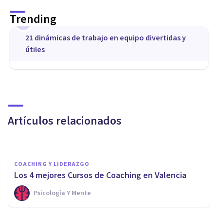
Trending
1
21 dinámicas de trabajo en equipo divertidas y
útiles
COACHING Y LIDERAZGO
Qué es el coaching y cómo
promueve tu crecimiento
profesional y personal
Artículos relacionados
Terapéutica En Alza
COACHING Y LIDERAZGO
Los 4 mejores Cursos de Coaching en Valencia
Psicología Y Mente
COACHING Y LIDERAZGO
Coaching outdoor: qué es y