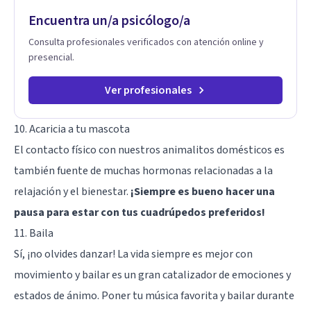
transformación personal y para construir una vida más
Encuentra un/a psicólogo/a
auténtica y significativa.
Consulta profesionales verificados con atención online y
presencial.
Ver profesionales
10. Acaricia a tu mascota
El contacto físico con nuestros animalitos domésticos es
también fuente de muchas hormonas relacionadas a la
relajación y el bienestar.
¡Siempre es bueno hacer una
pausa para estar con tus cuadrúpedos preferidos!
11. Baila
Sí, ¡no olvides danzar! La vida siempre es mejor con
movimiento y bailar es un gran catalizador de emociones y
estados de ánimo. Poner tu música favorita y bailar durante