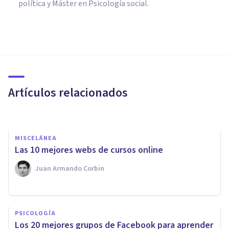
política y Máster en Psicología social.
PSICOLOGÍA
Los 25 artículos de Psicología y
Mente más leídos en 2015
Artículos relacionados
Jonathan García-Allen
MISCELÁNEA
Las 10 mejores webs de cursos online
Juan Armando Corbin
PAREJA
PSICOLOGÍA
¿Qué hacer para superar el
Los 20 mejores grupos de Facebook para aprender