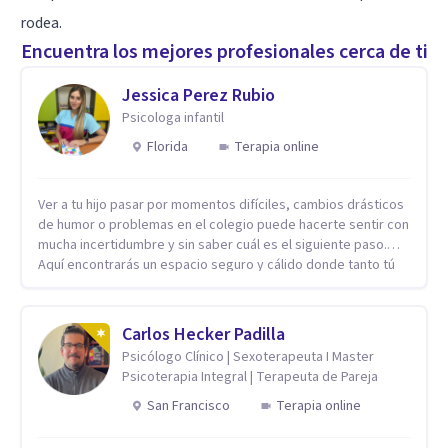
rodea.
Encuentra los mejores profesionales cerca de ti
Jessica Perez Rubio
Psicologa infantil
Florida
Terapia online
Ver a tu hijo pasar por momentos difíciles, cambios drásticos
de humor o problemas en el colegio puede hacerte sentir con
mucha incertidumbre y sin saber cuál es el siguiente paso.
Aquí encontrarás un espacio seguro y cálido donde tanto tú
como tus hijos se sentirán realmente escuchados,
comprendidos y apoyados para recuperar la tranquilidad en
casa. Me especializo en guiar a familias a través de
Carlos Hecker Padilla
herramientas prácticas y dinámicas adaptadas a la edad de
Psicólogo Clínico | Sexoterapeuta I Master
cada menor, dejando de lado las etiquetas y los tecnicismos.
Psicoterapia Integral | Terapeuta de Pareja
Mi forma de trabajar se centra en entender las emociones
que hay detrás del comportamiento, ayudándoles a
San Francisco
Terapia online
desarrollar la confianza necesaria para superar sus retos y
fortaleciendo la comunicación entre ustedes. Acompaño a