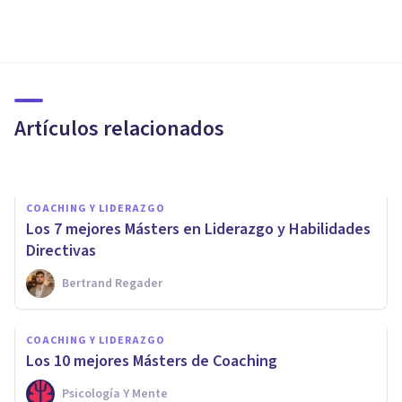
COACHING Y LIDERAZGO
¿Cómo formarse en coaching
ejecutivo? 5 ideas clave
Artículos relacionados
Escuela Europea De Coaching
COACHING Y LIDERAZGO
Los 7 mejores Másters en Liderazgo y Habilidades
Directivas
Bertrand Regader
COACHING Y LIDERAZGO
COACHING Y LIDERAZGO
Los 4 mejores Cursos de
​Los 10 mejores Másters de Coaching
Coaching en Valencia
Psicología Y Mente