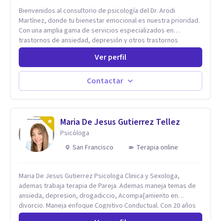
Bienvenidos al consultorio de psicología del Dr. Arodi
Martínez, donde tu bienestar emocional es nuestra prioridad.
Con una amplia gama de servicios especializados en
trastornos de ansiedad, depresión y otros trastornos
emocionales, estamos dedicados a ofrecerte el mejor
Ver perfil
tratamiento para mejorar tu salud mental. En nuestro
consultorio, ofrecemos una variedad de terapias y
tratamientos diseñados para satisfacer tus necesidades
Contactar
específicas: Terapia para Trastornos de Ansiedad y
Depresión: Somos expertos en el tratamiento de la ansiedad
y la depresión, utilizando enfoques basados en evidencia
para ayudarte a recuperar tu bienestar emocional. Terapia
Maria De Jesus Gutierrez Tellez
Individual, de Pareja y Familiar: Trabajamos contigo y tus
Psicóloga
seres queridos para fortalecer las relaciones y mejorar la
San Francisco
Terapia online
dinámica familiar. Evaluaciones Psicológicas y Terapias
Especializadas: Terapia cognitivo-conductual Terapia de
apoyo Terapia psicodinámica Terapia enfocada en la solución
Maria De Jesus Gutierrez Psicologa Clinica y Sexologa,
Terapia de exposición Terapia de juego para niños
ademas trabaja terapia de Pareja. Ademas maneja temas de
Tratamiento de Traumas y Trastornos de Estrés
ansieda, depresion, drogadiccio, Acompa{amiento en
Postraumático: Ofrecemos apoyo psicológico para ayudarte
divorcio. Maneja enfoque Cognitivo Conductual. Con 20 años
a superar experiencias traumáticas y mejorar tu calidad de
de experiencia, constantemente capacitandose en las
vida. Tratamiento de Adicciones.