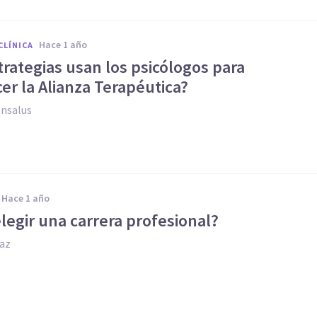
hace 1 año
CLÍNICA
rategias usan los psicólogos para
er la Alianza Terapéutica?
ensalus
hace 1 año
egir una carrera profesional?
iaz