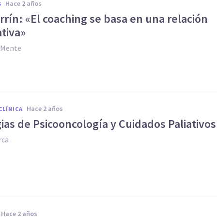
hace 2 años
S
orrín: «El coaching se basa en una relación
tiva»
y Mente
hace 2 años
CLÍNICA
ias de Psicooncología y Cuidados Paliativos
rca
hace 2 años