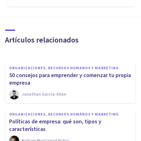
​Psicología del trabajo y las
organizaciones: una profesión
con futuro
Artículos relacionados
Jonathan García-Allen
ORGANIZACIONES, RECURSOS HUMANOS Y MARKETING
​50 consejos para emprender y comenzar tu propia
empresa
Jonathan García-Allen
ORGANIZACIONES, RECURSOS HUMANOS Y MARKETING
Macroambiente de la empresa:
ORGANIZACIONES, RECURSOS HUMANOS Y MARKETING
qué es y qué factores lo
Políticas de empresa: qué son, tipos y
constituyen
características
Nahum Montagud Rubio