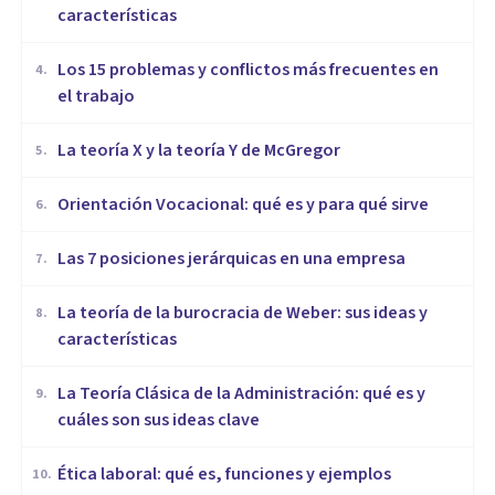
características
​Los 15 problemas y conflictos más frecuentes en
4
.
el trabajo
La teoría X y la teoría Y de McGregor
5
.
Orientación Vocacional: qué es y para qué sirve
6
.
Las 7 posiciones jerárquicas en una empresa
7
.
La teoría de la burocracia de Weber: sus ideas y
8
.
características
La Teoría Clásica de la Administración: qué es y
9
.
cuáles son sus ideas clave
Ética laboral: qué es, funciones y ejemplos
10
.
ORGANIZACIONES, RECURSOS HUMANOS Y MARKETING